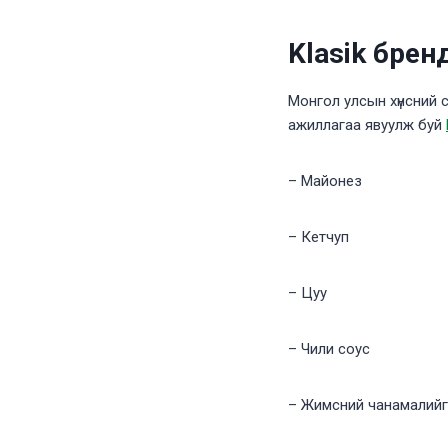
Klasik брен
Монгол улсын хүнсний с
ажиллагаа явуулж буй
– Майонез
– Кетчуп
– Цуу
– Чили соус
– Жимсний чанамалийг 