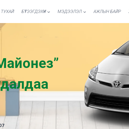
 ТУХАЙ
БҮТЭЭГДЭХҮҮН
МЭДЭЭЛЭЛ
АЖЛЫН БАЙР
Майонез”
удалдаа
07