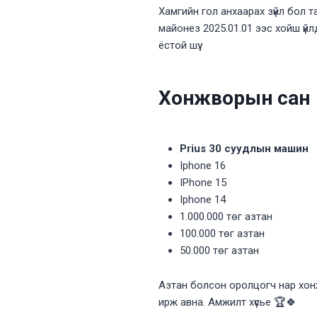
Хамгийн гол анхаарах зүйл бол 
майонез 2025.01.01 ээс хойш үй
ёстой шүү.
Хонжворын сан
Prius 30 суудлын машин
Iphone 16
IPhone 15
Iphone 14
1.000.000 төг азтан
100.000 төг азтан
50.000 төг азтан
Азтан болсон оролцогч нар хо
ирж авна. Амжилт хүсье 🏆🍀