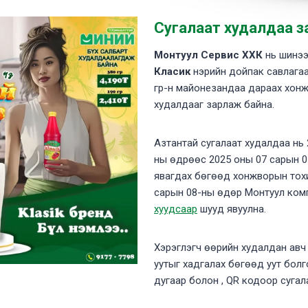
Сугалаат худалдаа з
Монтуул Сервис ХХК
нь шинээ
Класик
нэрийн дойпак савлагаа
гр-н майонезандаа дараах хон
худалдааг зарлаж байна.
Азтантай сугалаат худалдаа нь 
ны өдрөөс 2025 оны 07 сарын 
явагдах бөгөөд хонжворын тох
сарын 08-ны өдөр Монтуул ко
хуудсаар
шууд явуулна.
Хэрэглэгч өөрийн худалдан авч
уутыг хадгалах бөгөөд уут болг
дугаар болон , QR кодоор суга