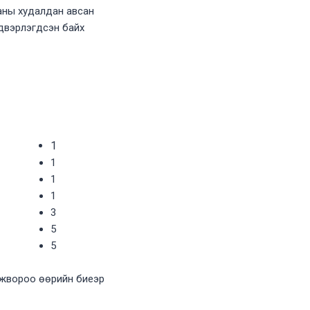
таны худалдан авсан
лдвэрлэгдсэн байх
1
1
1
1
3
5
5
нжвороо өөрийн биеэр