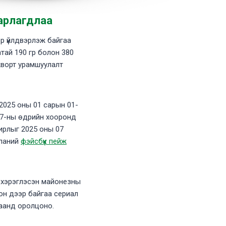
арлагдлаа
р үйлдвэрлэж байгаа
тай 190 гр болон 380
жворт урамшуулалт
2025 оны 01 сарын 01-
07-ны өдрийн хооронд
ирлыг 2025 оны 07
мпаний
фэйсбүүк пейж
 хэрэглэсэн майонезны
он дээр байгаа сериал
лаанд оролцоно.