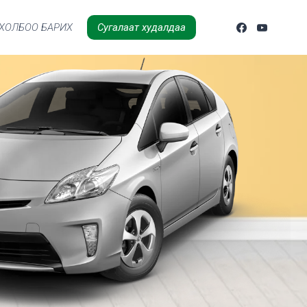
ХОЛБОО БАРИХ
Сугалаат худалдаа