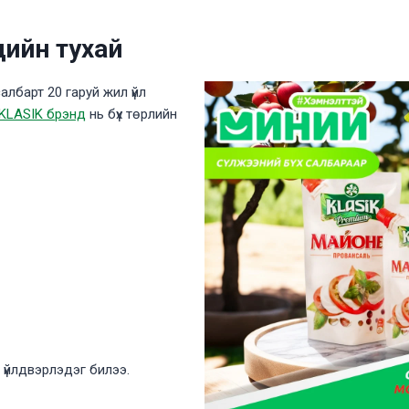
дийн тухай
албарт 20 гаруй жил үйл
KLASIK брэнд
нь бүх төрлийн
үйлдвэрлэдэг билээ.