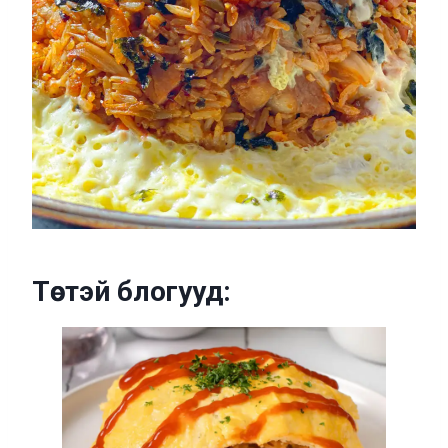
Төстэй блогууд: