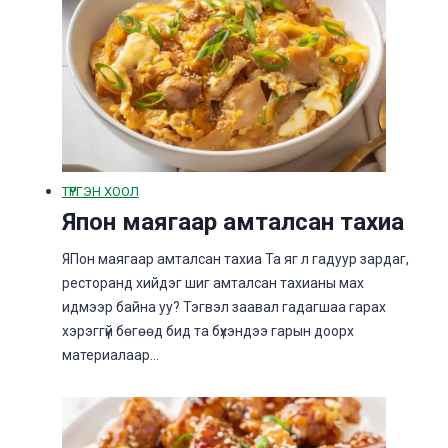
ТҮРГЭН ХООЛ
Япон маягаар амталсан тахиа
ЯПон маягаар амталсан тахиа Та яг л гадуур зардаг,
ресторанд хийдэг шиг амталсан тахианы мах
идмээр байна уу? Тэгвэл заавал гадагшаа гарах
хэрэггүй бөгөөд бид та бүхэндээ гарын доорх
материалаар…