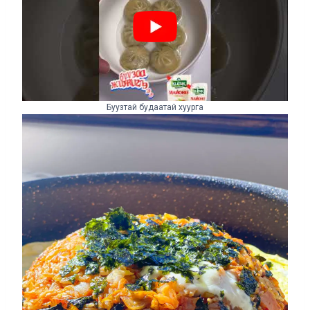
Буузтай будаатай хуурга