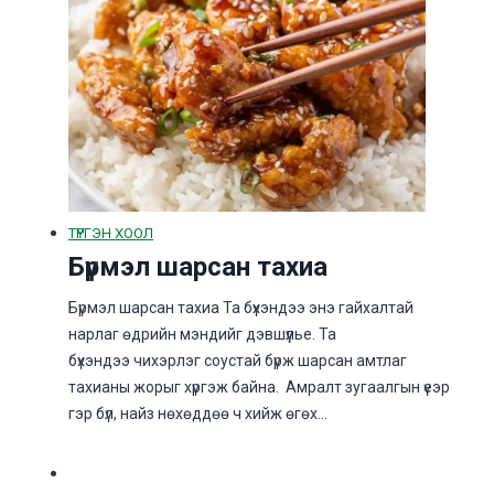
ТҮРГЭН ХООЛ
Бүрмэл шарсан тахиа
Бүрмэл шарсан тахиа Та бүхэндээ энэ гайхалтай
нарлаг өдрийн мэндийг дэвшүүлье. Та
бүхэндээ чихэрлэг соустай бүрж шарсан амтлаг
тахианы жорыг хүргэж байна. Амралт зугаалгын үеэр
гэр бүл, найз нөхөддөө ч хийж өгөх…