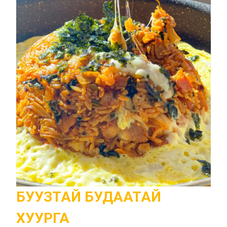
БУУЗТАЙ БУДААТАЙ
ХУУРГА