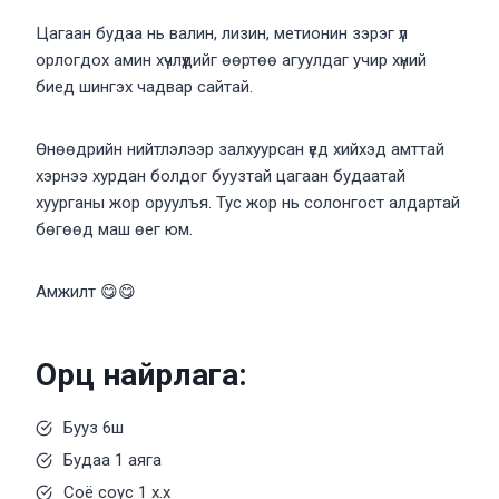
Цагаан будаа нь валин, лизин, метионин зэрэг үл
орлогдох амин хүчлүүдийг өөртөө агуулдаг учир хүний
биед шингэх чадвар сайтай.
Өнөөдрийн нийтлэлээр залхуурсан үед хийхэд амттай
хэрнээ хурдан болдог буузтай цагаан будаатай
хуурганы жор оруулъя. Тус жор нь солонгост алдартай
бөгөөд маш өег юм.
Амжилт 😋😋
Орц найрлага:
Бууз 6ш
Будаа 1 аяга
Соё соус 1 х.х