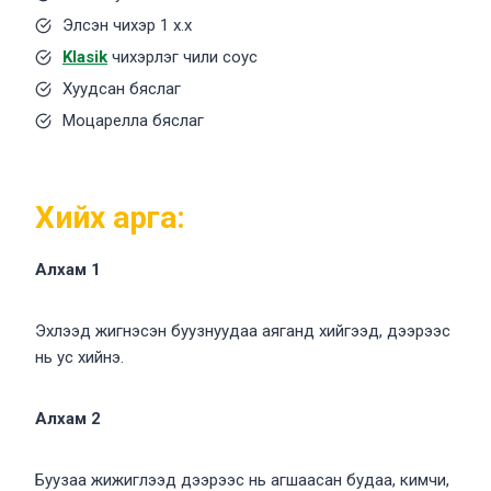
Элсэн чихэр 1 х.х
Klasik
чихэрлэг чили соус
Хуудсан бяслаг
Моцарелла бяслаг
Хийх арга:
Алхам 1
Эхлээд жигнэсэн буузнуудаа аяганд хийгээд, дээрээс
нь ус хийнэ.
Алхам 2
Буузаа жижиглээд дээрээс нь агшаасан будаа, кимчи,