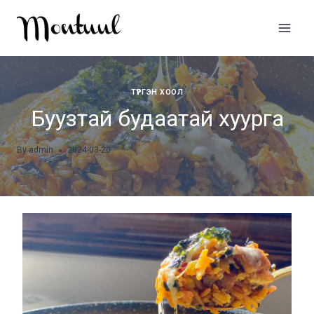
Skip
to
content
ТҮРГЭН ХООЛ
Буузтай будаатай хуурга
By
admin
2024-03-20