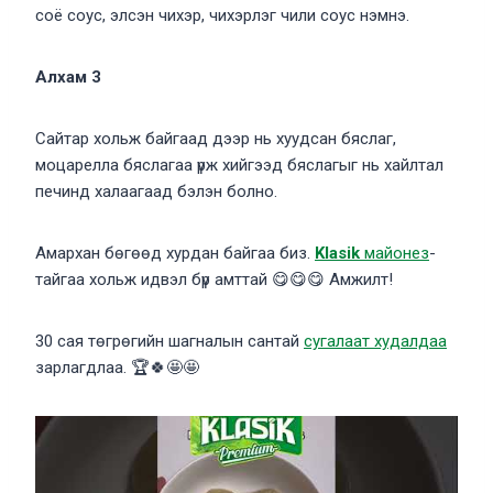
соё соус, элсэн чихэр, чихэрлэг чили соус нэмнэ.
Алхам 3
Сайтар хольж байгаад дээр нь хуудсан бяслаг,
моцарелла бяслагаа үрж хийгээд бяслагыг нь хайлтал
печинд халаагаад бэлэн болно.
Амархан бөгөөд хурдан байгаа биз.
Klasik
майонез
-
тайгаа хольж идвэл бүр амттай 😋😋😋 Амжилт!
30 сая төгрөгийн шагналын сантай
сугалаат худалдаа
зарлагдлаа. 🏆🍀🤩🤩