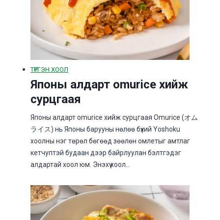
ТҮРГЭН ХООЛ
Японы алдарт omurice хийж
сурцгаая
Японы алдарт omurice хийж сурцгаая Omurice (オム
ライス) нь Японы барууны нөлөө бүхий Yoshoku
хоолны нэг төрөл бөгөөд зөөлөн омлетыг амтлаг
кетчуптэй будаан дээр байрлуулан бэлтгэдэг
алдартай хоол юм. Энэхүү хоол…