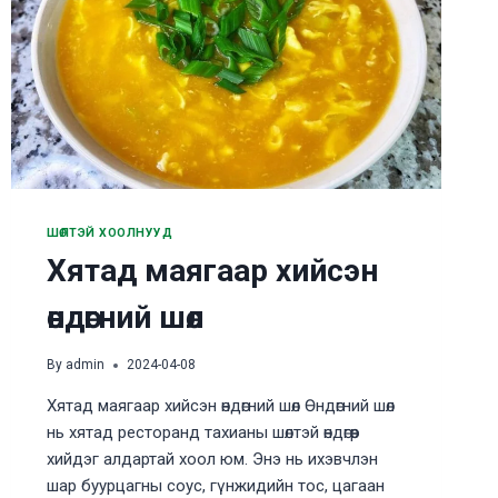
ШӨЛТЭЙ ХООЛНУУД
Хятад маягаар хийсэн
өндөгний шөл
By
admin
2024-04-08
Хятад маягаар хийсэн өндөгний шөл Өндөгний шөл
нь хятад ресторанд тахианы шөлтэй өндөгөөр
хийдэг алдартай хоол юм. Энэ нь ихэвчлэн
шар буурцагны соус, гүнжидийн тос, цагаан