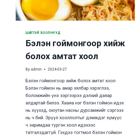
ШӨЛТЭЙ ХООЛНУУД
Бэлэн гоймонгоор хийж
болох амтат хоол
By
admin
2024-03-27
Бэлэн гоймонгоор хийж болох амтат хоол
Бэлэн гоймон нь амар хялбар хэрэглээ,
боломжийн үнэ зэргээрээ дэлхий даяар
алдартай билээ. Хааяа нэг бэлэн гоймон идэх
нь хүүхэд, оюутан насны дурсамжийг сэргээх
нь ч бий. Эрүүл хооллолтыг дэмждэг хүмүүс
ч заримдаа түргэн хоол идэхээс
татгалздаггүй. Гэхдээ тогтмол бэлэн гоймон