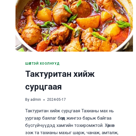
ШӨЛТЭЙ ХООЛНУУД
Тактуритан хийж
сурцгаая
By
admin
2024-05-17
Тактуритан хийж сурцгаая Тахианы мах нь
уургаар баялаг бөгөөд жингээ барьж байгаа
бүсгүйчүүдэд хамгийн тохиромжтой. Хөөрхөн
ээж та тахианы махыг шарж, чанаж, амталж,