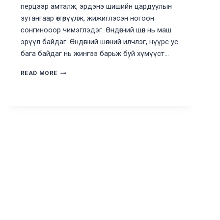
перцээр амталж, эрдэнэ шишийн цардуулын
зутангаар өтгөрүүлж, жижиглэсэн ногоон
сонгинооор чимэглэдэг. Өндөгний шөл нь маш
эрүүл байдаг. Өндөгний шөлний илчлэг, нүүрс ус
бага байдаг нь жингээ барьж буй хүмүүст…
ХЯТАД
READ MORE
МАЯГААР
ХИЙСЭН
ӨНДӨГНИЙ
ШӨЛ