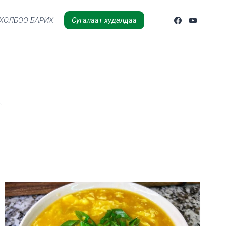
ХОЛБОО БАРИХ
Сугалаат худалдаа
.