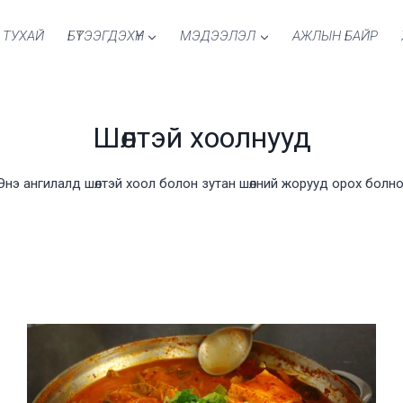
 ТУХАЙ
БҮТЭЭГДЭХҮҮН
МЭДЭЭЛЭЛ
АЖЛЫН БАЙР
Шөлтэй хоолнууд
Энэ ангилалд шөлтэй хоол болон зутан шөлний жорууд орох болно