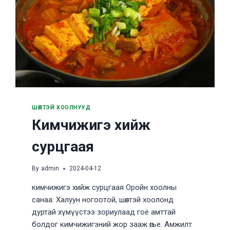
ШӨЛТЭЙ ХООЛНУУД
Кимчижигэ хийж
сурцгаая
By
admin
2024-04-12
кимчижигэ хийж сурцгаая Оройн хоолны
санаа: Халуун ногоотой, шөлтэй хоолонд
дуртай хүмүүстээ зориулаад гоё амттай
болдог кимчижигэний жор зааж өгье. Амжилт