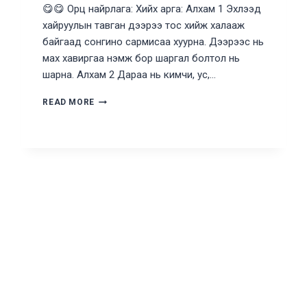
😋😋 Орц найрлага: Хийх арга: Алхам 1 Эхлээд
хайруулын тавган дээрээ тос хийж халааж
байгаад сонгино сармисаа хуурна. Дээрээс нь
мах хавиргаа нэмж бор шаргал болтол нь
шарна. Алхам 2 Дараа нь кимчи, ус,…
КИМЧИЖИГЭ
READ MORE
ХИЙЖ
СУРЦГААЯ