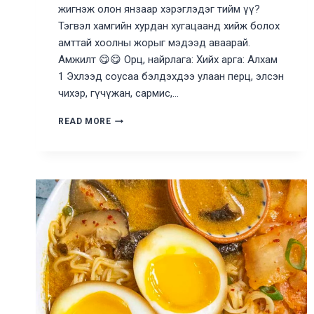
жигнэж олон янзаар хэрэглэдэг тийм үү?
Тэгвэл хамгийн хурдан хугацаанд хийж болох
амттай хоолны жорыг мэдээд аваарай.
Амжилт 😋😋 Орц, найрлага: Хийх арга: Алхам
1 Эхлээд соусаа бэлдэхдээ улаан перц, элсэн
чихэр, гүчүжан, сармис,…
ТАКТУРИТАН
READ MORE
ХИЙЖ
СУРЦГААЯ