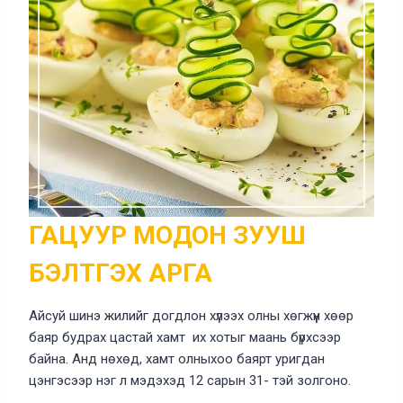
ГАЦУУР МОДОН ЗУУШ
БЭЛТГЭХ АРГА
Айсуй шинэ жилийг догдлон хүлээх олны хөгжүүн хөөр
баяр будрах цастай хамт их хотыг маань бүрхсээр
байна. Анд нөхөд, хамт олныхоо баярт уригдан
цэнгэсээр нэг л мэдэхэд 12 сарын 31- тэй золгоно.