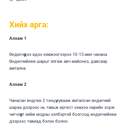
Хийх арга:
Алхам 1
Өндөгнүүдээ идэх хэмжээгээрээ 10-15 мин чанана.
Өндөгнийхөө шарыг ялгаж авч майонез, давсаар
амтална.
Алхам 2
Чанасан өндгөө 2 тэнцүү хувааж амталсан өндөгний
шараа дээрээс нь тавьж өргөст хэмхээ нарийн зорж
чигчлүүрт хийж модны хэлбэртэй болгоод өндөгнийхөө
дээрээс тавиад бэлэн болно.