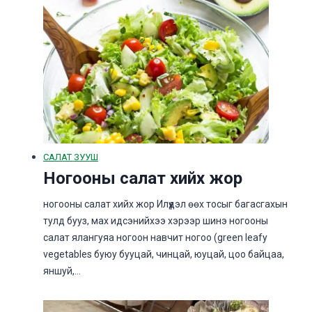
САЛАТ ЗУУШ
Ногооны салат хийх жор
ногооны салат хийх жор Илүүдэл өөх тосыг багасгахын
тулд бууз, мах идсэнийхээ хэрээр шинэ ногооны
салат ялангуяа ногоон навчит ногоо (green leafy
vegetables буюу бууцай, чинцай, юуцай, цоо байцаа,
яншуй,…