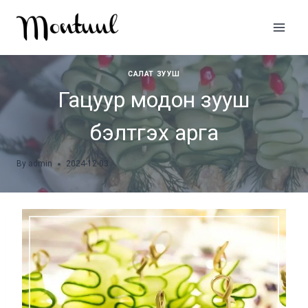
Skip
to
content
САЛАТ ЗУУШ
Гацуур модон зууш
бэлтгэх арга
By
admin
2024-12-03