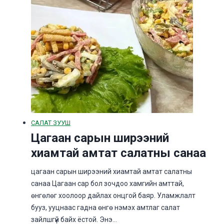
САЛАТ ЗУУШ
Цагаан сарын ширээний
хиамтай амтат салатны санаа
цагаан сарын ширээний хиамтай амтат салатны
санаа Цагаан сар бол зочдоо хамгийн амттай,
өнгөлөг хоолоор дайлах онцгой баяр. Уламжлалт
бууз, ууцнаас гадна өнгө нэмэх амтлаг салат
зайлшгүй байх ёстой. Энэ…