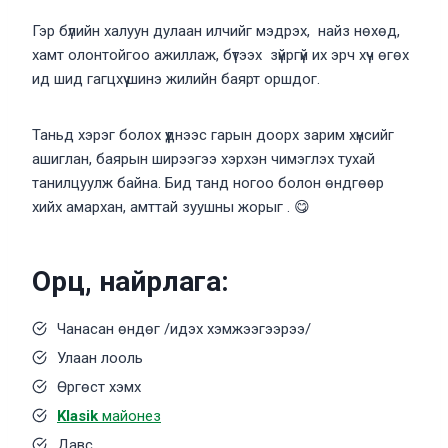
Гэр бүлийн халуун дулаан илчийг мэдрэх, найз нөхөд,
хамт олонтойгоо ажиллаж, бүтээх зүйргүй их эрч хүч өгөх
ид шид гагцхүү шинэ жилийн баярт оршдог.
Таньд хэрэг болох үүднээс гарын доорх зарим хүнсийг
ашиглан, баярын ширээгээ хэрхэн чимэглэх тухай
танилцуулж байна. Бид танд ногоо болон өндгөөр
хийх амархан, амттай зуушны жорыг . 😋
Орц, найрлага:
Чанасан өндөг /идэх хэмжээгээрээ/
Улаан лооль
Өргөст хэмх
Klasik
майонез
Давс