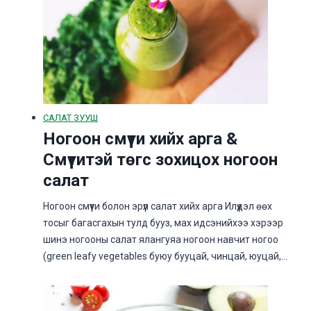
САЛАТ ЗУУШ
Ногоон смүүти хийх арга &
Смүүтитэй төгс зохицох ногоон
салат
Ногоон смүүти болон эрүүл салат хийх арга Илүүдэл өөх
тосыг багасгахын тулд бууз, мах идсэнийхээ хэрээр
шинэ ногооны салат ялангуяа ногоон навчит ногоо
(green leafy vegetables буюу бууцай, чинцай, юуцай,…