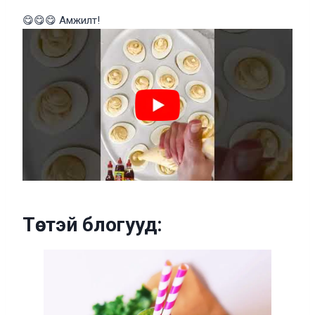
😋😋😋 Амжилт!
Төстэй блогууд: