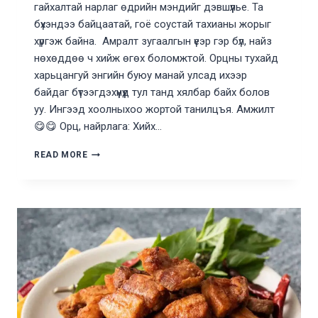
гайхалтай нарлаг өдрийн мэндийг дэвшүүлье. Та
бүхэндээ байцаатай, гоё соустай тахианы жорыг
хүргэж байна. Амралт зугаалгын үеэр гэр бүл, найз
нөхөддөө ч хийж өгөх боломжтой. Орцны тухайд
харьцангуй энгийн буюу манай улсад ихээр
байдаг бүтээгдэхүүнүүд тул танд хялбар байх болов
уу. Ингээд хоолныхоо жортой танилцъя. Амжилт
😋😋 Орц, найрлага: Хийх…
БАЙЦААТАЙ,
READ MORE
ГОЁ
СОУСТАЙ
ТАХИА