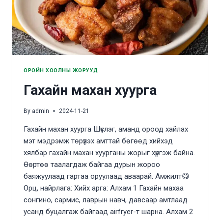
ОРОЙН ХООЛНЫ ЖОРУУД
Гахайн махан хуурга
By
admin
2024-11-21
Гахайн махан хуурга Шүүслэг, аманд ороод хайлах
мэт мэдрэмж төрүүлэх амттай бөгөөд хийхэд
хялбар гахайн махан хуурганы жорыг хүргэж байна.
Өөртөө таалагдаж байгаа дурын жороо
баяжуулаад гартаа оруулаад аваарай. Амжилт😋
Орц, найрлага: Хийх арга: Алхам 1 Гахайн махаа
сонгино, сармис, лаврын навч, давсаар амтлаад
усанд буцалгаж байгаад аirfryer-т шарна. Алхам 2