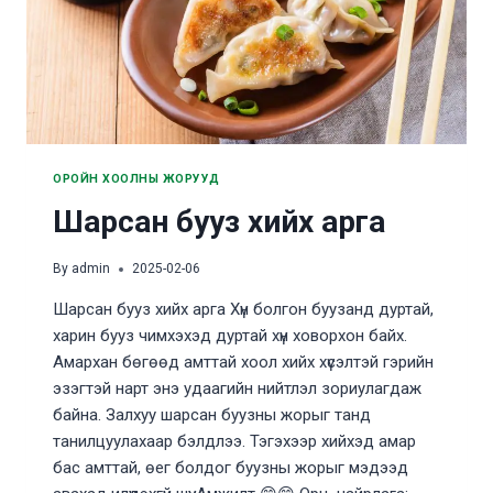
ОРОЙН ХООЛНЫ ЖОРУУД
Шарсан бууз хийх арга
By
admin
2025-02-06
Шарсан бууз хийх арга Хүн болгон буузанд дуртай,
харин бууз чимхэхэд дуртай хүн ховорхон байх.
Амархан бөгөөд амттай хоол хийх хүсэлтэй гэрийн
эзэгтэй нарт энэ удаагийн нийтлэл зориулагдаж
байна. Залхуу шарсан буузны жорыг танд
танилцуулахаар бэлдлээ. Тэгэхээр хийхэд амар
бас амттай, өег болдог буузны жорыг мэдээд