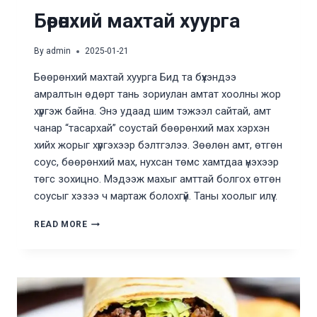
Бөөрөнхий махтай хуурга
By
admin
2025-01-21
Бөөрөнхий махтай хуурга Бид та бүхэндээ
амралтын өдөрт тань зориулан амтат хоолны жор
хүргэж байна. Энэ удаад шим тэжээл сайтай, амт
чанар “тасархай” соустай бөөрөнхий мах хэрхэн
хийх жорыг хүргэхээр бэлтгэлээ. Зөөлөн амт, өтгөн
соус, бөөрөнхий мах, нухсан төмс хамтдаа үнэхээр
төгс зохицно. Мэдээж махыг амттай болгох өтгөн
соусыг хэзээ ч мартаж болохгүй. Таны хоолыг илүү…
БӨӨРӨНХИЙ
READ MORE
МАХТАЙ
ХУУРГА