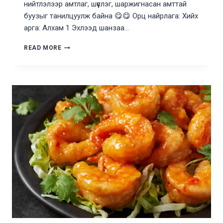
нийтлэлээр амтлаг, шүүслэг, шаржигнасан амттай
буузыг танилцуулж байна 😋😋 Орц найрлага: Хийх
арга: Алхам 1 Эхлээд шанзаа…
ДЭЛГЭМЭЛ
READ MORE
БУУЗ
ХИЙХ
АРГА