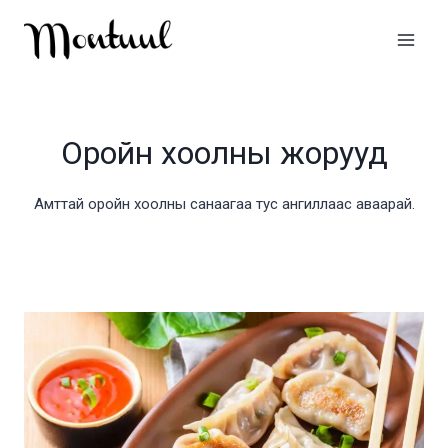
Skip
to
content
Оройн хоолны жорууд
Амттай оройн хоолны санаагаа тус ангиллаас аваарай.