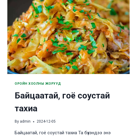
ОРОЙН ХООЛНЫ ЖОРУУД
Байцаатай, гоё соустай
тахиа
By
admin
2024-12-05
Байцаатай, гоё соустай тахиа Та бүхэндээ энэ