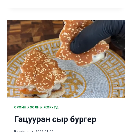
ТАКО
ОРОЙН ХООЛНЫ ЖОРУУД
Гацууран сыр бургер
By
admin
2025-01-09