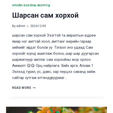
ОРОЙН ХООЛНЫ ЖОРУУД
Шарсан сам хорхой
By
admin
2024-12-09
шарсан сам хорхой Эзэгтэй та амралтын өдрөө
ямар нэг амттай хоол, амттанг өөрийн гараар
хийхийг хүсдэг болов уу. Тэгвэл энэ удаад Сам
хорхойг юунд ашиглаж болох, шар шар дуугарсан
шаржигнуур амтлаг сам хорхойны жор орлоо.
Амжилт 😋😋 Орц найрлага: Хийх арга: Алхам 1
Эхлээд гурил, ус, давс, хар перцээ саванд хийж
сайтар хутгаж өтгөндүү зуурмаг…
ШАРСАН
READ MORE
САМ
ХОРХОЙ