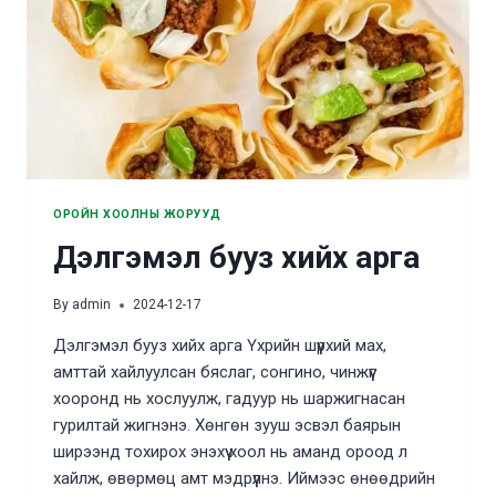
ОРОЙН ХООЛНЫ ЖОРУУД
Дэлгэмэл бууз хийх арга
By
admin
2024-12-17
Дэлгэмэл бууз хийх арга Үхрийн шүүрхий мах,
амттай хайлуулсан бяслаг, сонгино, чинжүүг
хооронд нь хослуулж, гадуур нь шаржигнасан
гурилтай жигнэнэ. Хөнгөн зууш эсвэл баярын
ширээнд тохирох энэхүү хоол нь аманд ороод л
хайлж, өвөрмөц амт мэдрүүлнэ. Иймээс өнөөдрийн