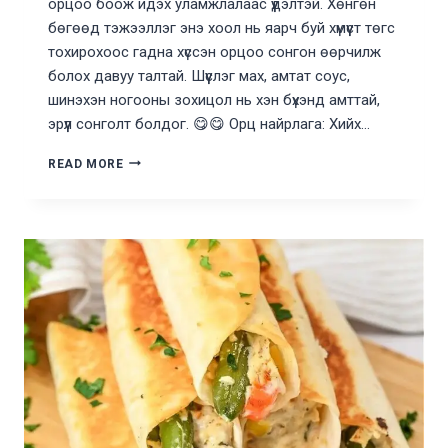
орцоо боож идэх уламжлалаас үүдэлтэй. Хөнгөн
бөгөөд тэжээллэг энэ хоол нь яарч буй хүмүүст төгс
тохирохоос гадна хүссэн орцоо сонгон өөрчилж
болох давуу талтай. Шүүслэг мах, амтат соус,
шинэхэн ногооны зохицол нь хэн бүхэнд амттай,
эрүүл сонголт болдог. 😋😋 Орц найрлага: Хийх…
АМТТАЙ
READ MORE
WRAP
ХИЙЖ
ИДЭЦГЭЭЕ