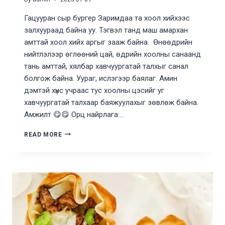
Гацууран сыр бургер Заримдаа та хоол хийхээс
залхуураад байна уу. Тэгвэл танд маш амархан
амттай хоол хийх аргыг зааж байна. Өнөөдрийн
нийтлэлээр өглөөний цай, өдрийн хоолны санаанд
тань амттай, хялбар хавчуургатай талхыг санал
болгож байна. Уураг, ислэгээр баялаг. Амин
дэмтэй хүнс учраас тус хоолны цэсийг уг
хавчуургатай талхаар баяжуулахыг зөвлөж байна.
Амжилт 😋😋 Орц найрлага:…
ГАЦУУРАН
READ MORE
СЫР
БУРГЕР