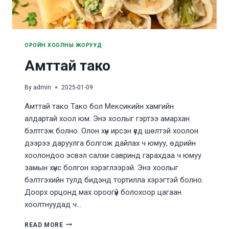
ОРОЙН ХООЛНЫ ЖОРУУД
Амттай тако
By
admin
2025-01-09
Амттай тако Тако бол Мексикийн хамгийн
алдартай хоол юм. Энэ хоолыг гэртээ амархан
бэлтгэж болно. Олон хүн ирсэн үед шөлтэй хоолон
дээрээ даруулга болгож дайлах ч юмуу, өдрийн
хоолондоо эсвэл салхи савринд гарахдаа ч юмуу
замын хүнс болгон хэрэглээрэй. Энэ хоолыг
бэлтгэхийн тулд бидэнд тортилла хэрэгтэй болно.
Доорх орцонд мах ороогүй болохоор цагаан
хоолтнуудад ч…
АМТТАЙ
READ MORE