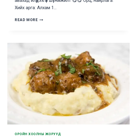
авахад илүүдэхгүй шүү. Амжилт 😋😋 Орц, найрлага:
Хийх арга: Алхам 1…
ШАРСАН
READ MORE
БУУЗ
ХИЙХ
АРГА
ОРОЙН ХООЛНЫ ЖОРУУД