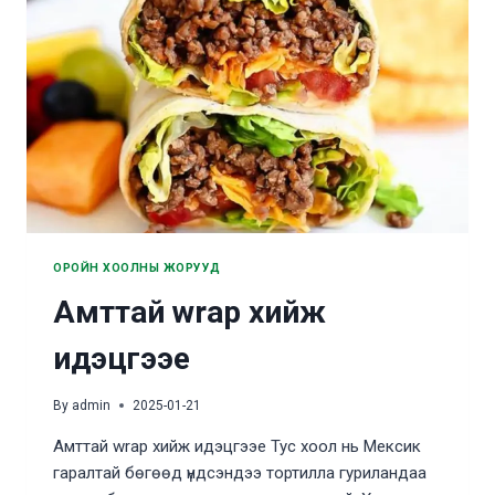
ОРОЙН ХООЛНЫ ЖОРУУД
Амттай wrap хийж
идэцгээе
By
admin
2025-01-21
Амттай wrap хийж идэцгээе Тус хоол нь Мексик
гаралтай бөгөөд үндсэндээ тортилла гуриландаа