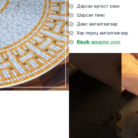
Дарсан өргөст хэмх
Шарсан төмс
Давс амталгаагаар
Хар перец амталгаагаар
Klasik
чихэрлэг соус