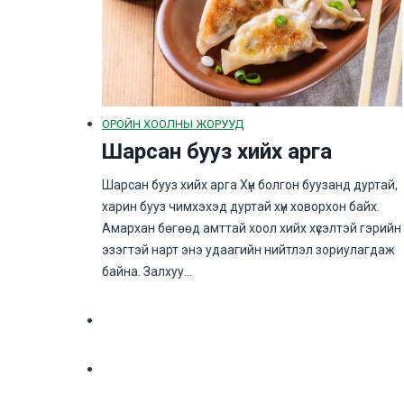
ОРОЙН ХООЛНЫ ЖОРУУД
Шарсан бууз хийх арга
Шарсан бууз хийх арга Хүн болгон буузанд дуртай,
харин бууз чимхэхэд дуртай хүн ховорхон байх.
Амархан бөгөөд амттай хоол хийх хүсэлтэй гэрийн
эзэгтэй нарт энэ удаагийн нийтлэл зориулагдаж
байна. Залхуу…