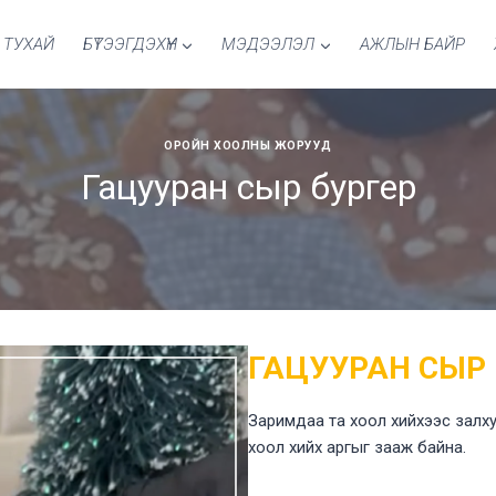
 ТУХАЙ
БҮТЭЭГДЭХҮҮН
МЭДЭЭЛЭЛ
АЖЛЫН БАЙР
ОРОЙН ХООЛНЫ ЖОРУУД
Гацууран сыр бургер
ГАЦУУРАН СЫР 
Заримдаа та хоол хийхээс залху
хоол хийх аргыг зааж байна.