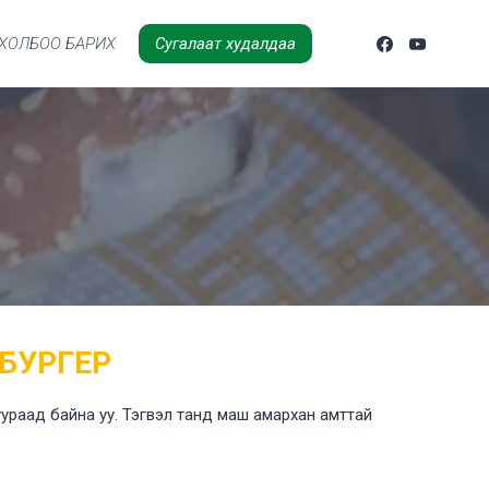
ХОЛБОО БАРИХ
Сугалаат худалдаа
БУРГЕР
ураад байна уу. Тэгвэл танд маш амархан амттай