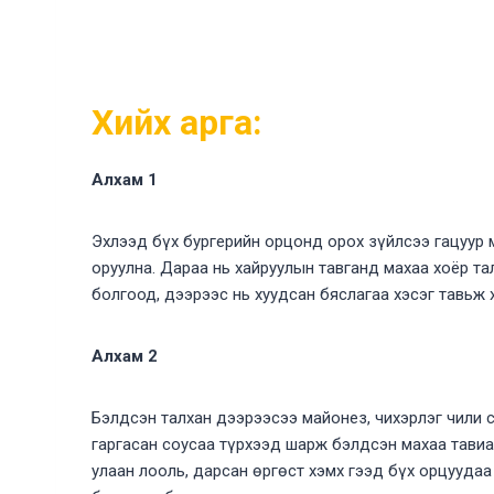
Хийх арга:
Алхам 1
Эхлээд бүх бургерийн орцонд орох зүйлсээ гацуур
оруулна. Дараа нь хайруулын тавганд махаа хоёр т
болгоод, дээрээс нь хуудсан бяслагаа хэсэг тавьж 
Алхам 2
Бэлдсэн талхан дээрээсээ майонез, чихэрлэг чили с
гаргасан соусаа түрхээд шарж бэлдсэн махаа тавиа
улаан лооль, дарсан өргөст хэмх гээд бүх орцууда