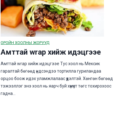
ОРОЙН ХООЛНЫ ЖОРУУД
Амттай wrap хийж идэцгээе
Амттай wrap хийж идэцгээе Тус хоол нь Мексик
гаралтай бөгөөд үндсэндээ тортилла гуриландаа
орцоо боож идэх уламжлалаас үүдэлтэй. Хөнгөн бөгөөд
тэжээллэг энэ хоол нь яарч буй хүмүүст төгс тохирохоос
гадна…