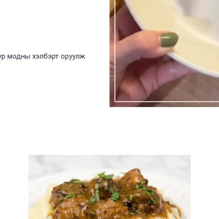
ур модны хэлбэрт оруулж
!