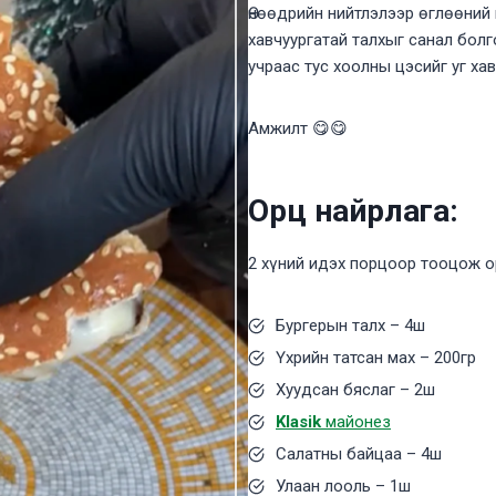
Өнөөдрийн нийтлэлээр өглөөний 
хавчуургатай талхыг санал болг
учраас тус хоолны цэсийг уг ха
Амжилт 😋😋
Орц найрлага:
2 хүний идэх порцоор тооцож о
Бургерын талх – 4ш
Үхрийн татсан мах – 200гр
Хуудсан бяслаг – 2ш
Klasik
майонез
Салатны байцаа – 4ш
Улаан лооль – 1ш