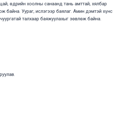
цай, өдрийн хоолны санаанд тань амттай, хялбар
ож байна. Уураг, ислэгээр баялаг. Амин дэмтэй хүнс
вчуургатай талхаар баяжуулахыг зөвлөж байна.
руулав.