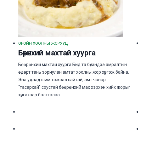
ОРОЙН ХООЛНЫ ЖОРУУД
Бөөрөнхий махтай хуурга
Бөөрөнхий махтай хуурга Бид та бүхэндээ амралтын
өдөрт тань зориулан амтат хоолны жор хүргэж байна.
Энэ удаад шим тэжээл сайтай, амт чанар
“тасархай” соустай бөөрөнхий мах хэрхэн хийх жорыг
хүргэхээр бэлтгэлээ…