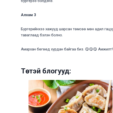
бургерээ бэлдэнэ.
Алхам 3
Бургерийнхээ хажууд шарсан төмсөө мөн адил гацу
таваглаад бэлэн болно.
Амархан бөгөөд хурдан байгаа биз. 😋😋😋 Амжилт
Төстэй блогууд: