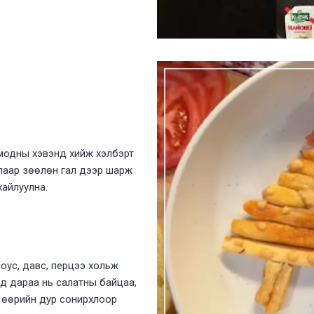
 модны хэвэнд хийж хэлбэрт
алаар зөөлөн гал дээр шарж
хайлуулна.
оус, давс, перцээ хольж
д дараа нь салатны байцаа,
а өөрийн дур сонирхлоор