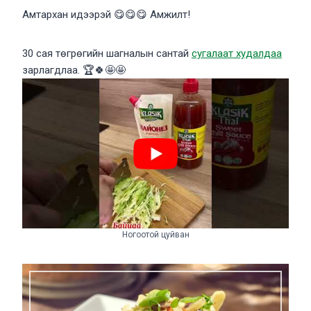
Амтархан идээрэй 😋😋😋 Амжилт!
30 сая төгрөгийн шагналын сантай
сугалаат худалдаа
зарлагдлаа. 🏆🍀🤩🤩
Ногоотой цуйван