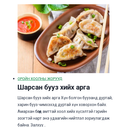
ОРОЙН ХООЛНЫ ЖОРУУД
Шарсан бууз хийх арга
Шарсан бууз хийх арга Хүн болгон буузанд дуртай,
харин бууз чимхэхэд дуртай хүн ховорхон байх.
Амархан бөгөөд амттай хоол хийх хүсэлтэй гэрийн
эзэгтэй нарт энэ удаагийн нийтлэл зориулагдаж
байна. Залхуу…