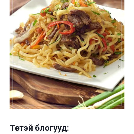
Төстэй блогууд: