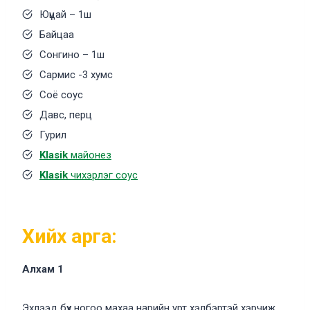
Юүцай – 1ш
Байцаа
Сонгино – 1ш
Сармис -3 хумс
Соё соус
Давс, перц
Гурил
Klasik
майонез
Klasik
чихэрлэг соус
Хийх арга:
Алхам 1
Эхлээд бүх ногоо махаа нарийн урт хэлбэртэй хэрчиж