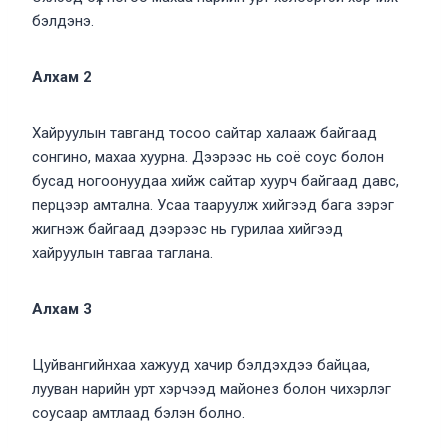
бэлдэнэ.
Алхам 2
Хайруулын тавганд тосоо сайтар халааж байгаад
сонгино, махаа хуурна. Дээрээс нь соё соус болон
бусад ногоонуудаа хийж сайтар хуурч байгаад давс,
перцээр амтална. Усаа тааруулж хийгээд бага зэрэг
жигнэж байгаад дээрээс нь гурилаа хийгээд
хайруулын тавгаа таглана.
Алхам 3
Цуйвангийнхаа хажууд хачир бэлдэхдээ байцаа,
лууван нарийн урт хэрчээд майонез болон чихэрлэг
соусаар амтлаад бэлэн болно.