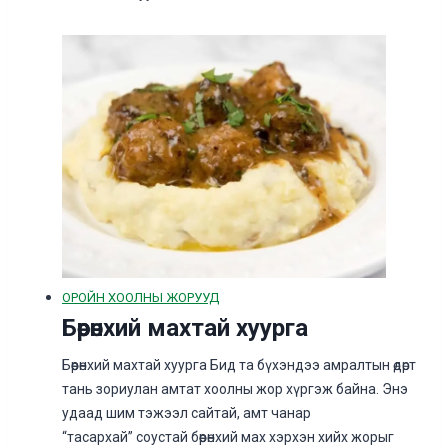
ОРОЙН ХООЛНЫ ЖОРУУД
Бөөрөнхий махтай хуурга
Бөөрөнхий махтай хуурга Бид та бүхэндээ амралтын өдөрт
тань зориулан амтат хоолны жор хүргэж байна. Энэ
удаад шим тэжээл сайтай, амт чанар
“тасархай” соустай бөөрөнхий мах хэрхэн хийх жорыг