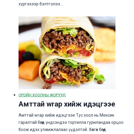
хүргэхээр бэлтгэлээ…
ОРОЙН ХООЛНЫ ЖОРУУД
Амттай wrap хийж идэцгээе
Амттай wrap хийж идэцгээе Тус хоол нь Мексик
гаралтай бөгөөд үндсэндээ тортилла гуриландаа орцоо
боож идэх уламжлалаас үүдэлтэй. Хөнгөн бөгөөд