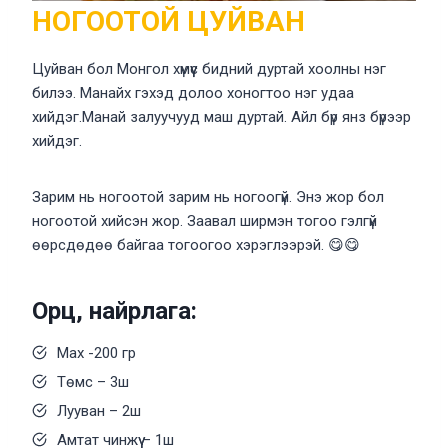
НОГООТОЙ ЦУЙВАН
Цуйван бол Монгол хүмүүс бидний дуртай хоолны нэг
билээ. Манайх гэхэд долоо хоногтоо нэг удаа
хийдэг.Манай залуучууд маш дуртай. Айл бүр янз бүрээр
хийдэг.
Зарим нь ногоотой зарим нь ногоогүй. Энэ жор бол
ногоотой хийсэн жор. Заавал ширмэн тогоо гэлгүй
өөрсдөдөө байгаа тогоогоо хэрэглээрэй. 😋😋
Орц, найрлага:
Мах -200 гр
Төмс – 3ш
Лууван – 2ш
Амтат чинжүү – 1ш