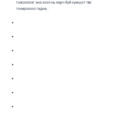
тэжээллэг энэ хоол нь яарч буй хүмүүст төгс
тохирохоос гадна…