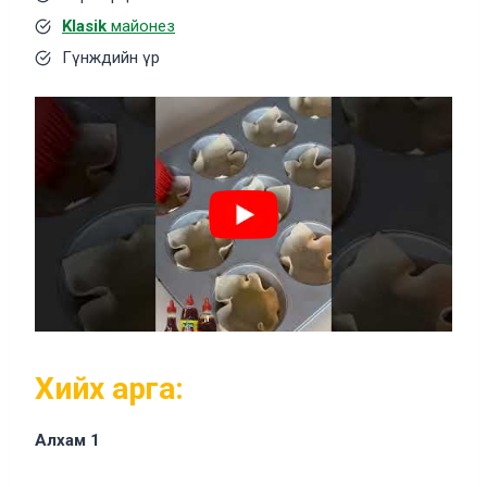
Klasik
майонез
Гүнждийн үр
Хийх арга:
Алхам 1