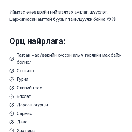
Иймээс өнөөдрийн нийтлэлээр амтлаг, шүүслэг,
шаржигнасан амттай буузыг танилцуулж байна 😋😋
Орц найрлага:
Татсан мах /өөрийн хүссэн аль ч төрлийн мах байж
болно/
Сонгино
Гурил
Оливийн тос
Бяслаг
Дарсан огурцы
Сармис
Давс
Хар перц