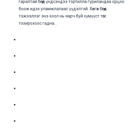
гаралтай бөгөөд үндсэндээ тортилла гуриландаа орцоо
боож идэх уламжлалаас үүдэлтэй. Хөнгөн бөгөөд
тэжээллэг энэ хоол нь яарч буй хүмүүст төгс
тохирохоос гадна…