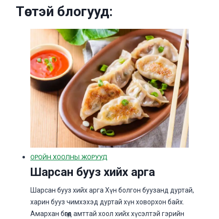
Төстэй блогууд:
ОРОЙН ХООЛНЫ ЖОРУУД
Шарсан бууз хийх арга
Шарсан бууз хийх арга Хүн болгон буузанд дуртай,
харин бууз чимхэхэд дуртай хүн ховорхон байх.
Амархан бөгөөд амттай хоол хийх хүсэлтэй гэрийн