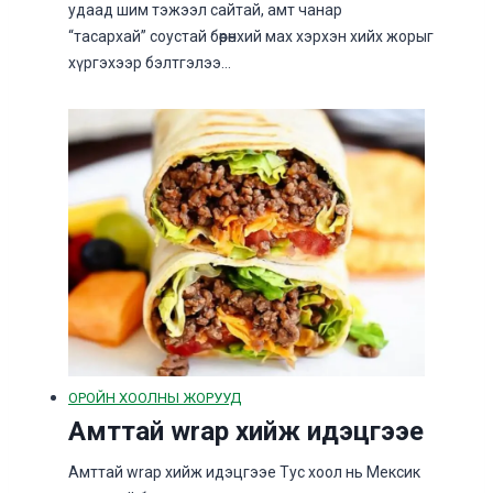
удаад шим тэжээл сайтай, амт чанар
“тасархай” соустай бөөрөнхий мах хэрхэн хийх жорыг
хүргэхээр бэлтгэлээ…
ОРОЙН ХООЛНЫ ЖОРУУД
Амттай wrap хийж идэцгээе
Амттай wrap хийж идэцгээе Тус хоол нь Мексик