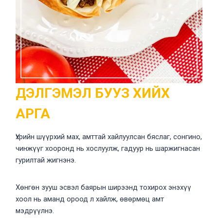
ДЭЛГЭМЭЛ БУУЗ ХИЙХ
АРГА
Үхрийн шүүрхий мах, амттай хайлуулсан бяслаг, сонгино,
чинжүүг хооронд нь хослуулж, гадуур нь шаржигнасан
гурилтай жигнэнэ.
Хөнгөн зууш эсвэл баярын ширээнд тохирох энэхүү
хоол нь аманд ороод л хайлж, өвөрмөц амт
мэдрүүлнэ.