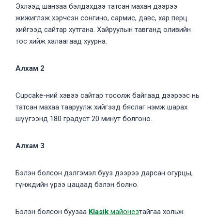
Эхлээд шанзаа бэлдэхдээ татсан махан дээрээ
жижиглэж хэрчсэн сонгино, сармис, давс, хар перц
хийгээд сайтар хутгана. Хайруулын тавганд оливийн
тос хийж халаагаад хуурна.
Алхам 2
Cupcake-ний хэвээ сайтар тосолж байгаад дээрээс нь
татсан махаа тааруулж хийгээд бяслаг нэмж шарах
шүүгээнд 180 градуст 20 минут болгоно.
Алхам 3
Бэлэн болсон дэлгэмэл бууз дээрээ дарсан огурцы,
гүнждийн үрээ цацаад бэлэн болно.
Бэлэн болсон буузаа
Klasik
майонез
тайгаа хольж