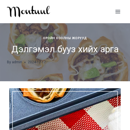
Skip
to
content
ОРОЙН ХООЛНЫ ЖОРУУД
Дэлгэмэл бууз хийх арга
By
admin
2024-12-17