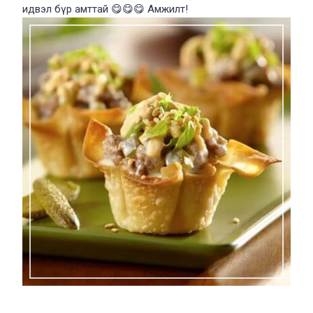
идвэл бүр амттай 😋😋😋 Амжилт!