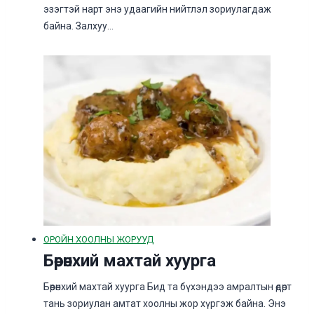
эзэгтэй нарт энэ удаагийн нийтлэл зориулагдаж
байна. Залхуу…
ОРОЙН ХООЛНЫ ЖОРУУД
Бөөрөнхий махтай хуурга
Бөөрөнхий махтай хуурга Бид та бүхэндээ амралтын өдөрт
тань зориулан амтат хоолны жор хүргэж байна. Энэ