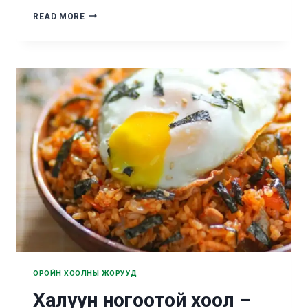
ШАРСАН
READ MORE
КИМБАБ
ЯАЖ
ХИЙХ
ВЭ?
ОРОЙН ХООЛНЫ ЖОРУУД
Халуун ногоотой хоол –