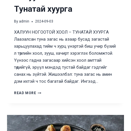
Тунатай хуурга
By
admin
2024-09-03
ХАЛУУН НОГООТОЙ ХООЛ – ТУНАТАЙ ХУУРГА
Лаазалсан туна загас нь азаар бусад загастай
харьцуулахад тийм ч хурц үнэртэй биш учир бүхий
л төрлийн хоол, зууш, хачирт хэрэглэх боломжтой.
Үүнээс гадна загасаар хийсэн хоол амттай
төдийгүй, эрүүл мэндэд тустай байдаг гэдгийг
санах нь зүйтэй. Жишээлбэл: туна загас нь амин
дэм ихтэй ч тос багатай байдаг. Ингээд…
ХАЛУУН
READ MORE
НОГООТОЙ
ХООЛ
–
ТУНАТАЙ
ХУУРГА