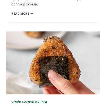
болгоод хүйтэн…
ХАЛУУН
READ MORE
НОГООТОЙ
ШПАГЕТТИ
ОРОЙН ХООЛНЫ ЖОРУУД