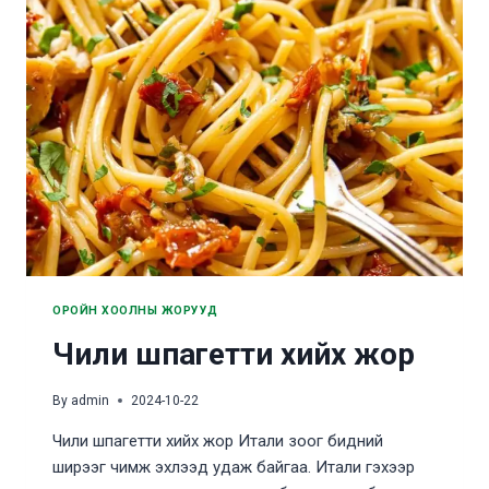
ОРОЙН ХООЛНЫ ЖОРУУД
Чили шпагетти хийх жор
By
admin
2024-10-22
Чили шпагетти хийх жор Итали зоог бидний
ширээг чимж эхлээд удаж байгаа. Итали гэхээр