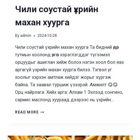
Чили соустай үхрийн
махан хуурга
By
admin
2024-10-28
Чили соустай үхрийн махан хуурга Та бидний өдөр
тутмын хоолонд өргөн хэрэглэгддэг түгээмэл
орцуудыг ашиглан хийж болох нэгэн хоол бол яах
аргагүй үхрийн махан хуурга билээ. Тэгвэл уг
хоолыг хэрхэн амтлаж хийдэг жорыг хүргэж
байна. Та заавал туршиж үзээрэй. Амжилт 😋😋
Орц найрлага: Хийх арга: Алхам 1 Эхлээд сонгино,
сармис маслонд хуураад дээрээс нь үхрийн…
ЧИЛИ
READ MORE
СОУСТАЙ
ҮХРИЙН
МАХАН
ХУУРГА