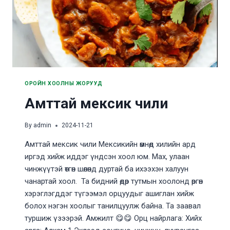
ОРОЙН ХООЛНЫ ЖОРУУД
Амттай мексик чили
By
admin
2024-11-21
Амттай мексик чили Мексикийн өмнөд хилийн ард
иргэд хийж иддэг үндсэн хоол юм. Мах, улаан
чинжүүтэй өтгөн шөлөнд дуртай ба ихээхэн халуун
чанартай хоол. Та бидний өдөр тутмын хоолонд өргөн
хэрэглэгддэг түгээмэл орцуудыг ашиглан хийж
болох нэгэн хоолыг танилцуулж байна. Та заавал
туршиж үзээрэй. Амжилт 😋😋 Орц найрлага: Хийх