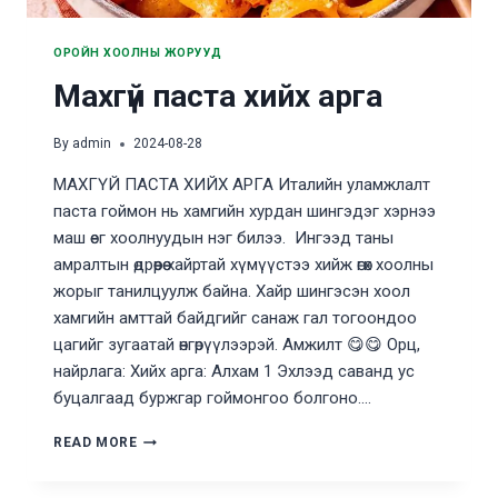
ОРОЙН ХООЛНЫ ЖОРУУД
Махгүй паста хийх арга
By
admin
2024-08-28
МАХГҮЙ ПАСТА ХИЙХ АРГА Италийн уламжлалт
паста гоймон нь хамгийн хурдан шингэдэг хэрнээ
маш өег хоолнуудын нэг билээ. Ингээд таны
амралтын өдрөөрөө хайртай хүмүүстээ хийж өгөх хоолны
жорыг танилцуулж байна. Хайр шингэсэн хоол
хамгийн амттай байдгийг санаж гал тогоондоо
цагийг зугаатай өнгөрүүлээрэй. Амжилт 😋😋 Орц,
найрлага: Хийх арга: Алхам 1 Эхлээд саванд ус
буцалгаад буржгар гоймонгоо болгоно….
МАХГҮЙ
READ MORE
ПАСТА
ХИЙХ