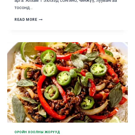
арга: Алхам 1 Эхлээд сонгино, чинжүү, луувангаа
тосонд…
АМТТАЙ
READ MORE
МЕКСИК
ЧИЛИ
ОРОЙН ХООЛНЫ ЖОРУУД