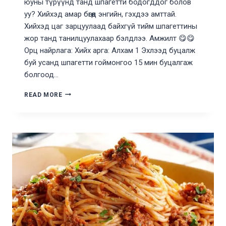
юуны түрүүнд танд шпагетти бодогддог болов
уу? Хийхэд амар бөгөөд энгийн, гэхдээ амттай.
Хийхэд цаг зарцуулаад байхгүй тийм шпагеттины
жор танд танилцуулахаар бэлдлээ. Амжилт 😋😋
Орц найрлага: Хийх арга: Алхам 1 Эхлээд буцалж
буй усанд шпагетти гоймонгоо 15 мин буцалгаж
болгоод…
ЧИЛИ
READ MORE
ШПАГЕТТИ
ХИЙХ
ЖОР