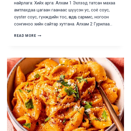
найрлага: Хийх арга: Алхам 1 Эхлээд татсан махаа
амтлахдаа цагаан гаанаас шүүсэн ус, соё соус,
оyster соус, гүнждийн тос, өндөг, сармис, ногоон
сонгиноо хийн сайтар хутгана. Алхам 2 Гурилаа…
ШАРСАН
READ MORE
БАНШ