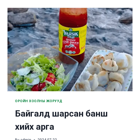
АРГА
ОРОЙН ХООЛНЫ ЖОРУУД
Байгалд шарсан банш
хийх арга
By
admin
2024-07-22