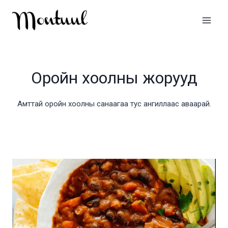
Skip
to
content
Оройн хоолны жорууд
Амттай оройн хоолны санаагаа тус ангиллаас аваарай.