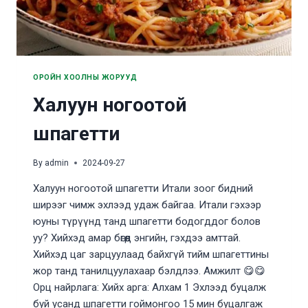
ОРОЙН ХООЛНЫ ЖОРУУД
Халуун ногоотой
шпагетти
By
admin
2024-09-27
Халуун ногоотой шпагетти Итали зоог бидний
ширээг чимж эхлээд удаж байгаа. Итали гэхээр
юуны түрүүнд танд шпагетти бодогддог болов
уу? Хийхэд амар бөгөөд энгийн, гэхдээ амттай.
Хийхэд цаг зарцуулаад байхгүй тийм шпагеттины
жор танд танилцуулахаар бэлдлээ. Амжилт 😋😋
Орц найрлага: Хийх арга: Алхам 1 Эхлээд буцалж
буй усанд шпагетти гоймонгоо 15 мин буцалгаж