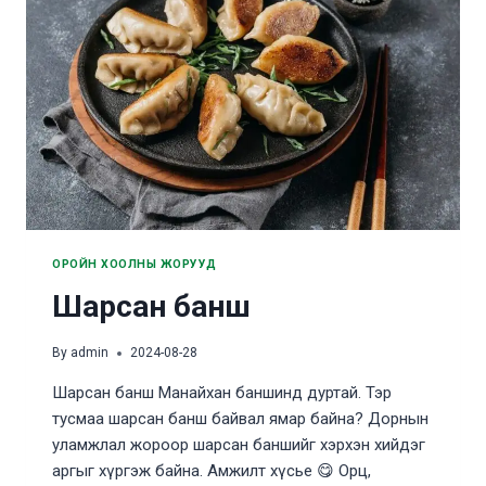
ОРОЙН ХООЛНЫ ЖОРУУД
Шарсан банш
By
admin
2024-08-28
Шарсан банш Манайхан баншинд дуртай. Тэр
тусмаа шарсан банш байвал ямар байна? Дорнын
уламжлал жороор шарсан баншийг хэрхэн хийдэг
аргыг хүргэж байна. Амжилт хүсье 😋 Орц,