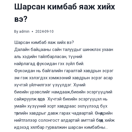
Шарсан кимбаб яаж хийх
вэ?
By
admin
2024-09-10
Шарсан кимбаб яаж хийх вэ?
Далайн байцааны сайн талуудыг шинжлэх ухаан
аль хэдийн тайлбарласан, түүний
найрлагад фукоидан гэх зүйл бий.
Фукоидан нь байгалийн гаралтай хавдрын эсрэг
эм гэж хэлэгдэх хэмжээний хавдрын эсрэг асар
хүчтэй үйлчилгээг үзүүлдэг. Хүний
биеийн үрэвслийг намдааж,биеийн эсэргүүцлий
сайжруулж өгдөг. Хүчтэй биеийн эсэргүүцэл нь
умайн хүзүүний хорт хавдраас эхлүүлээд бүх
төрлийн хавдрыг давж гарах чадвартай. Өнөөдрийн
нийтлэлээр солонгост алдартай амттай бөгөөд хийж
идэхэд хялбар гурвалжин шарсан кимбабны…