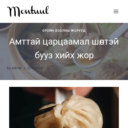
Skip
to
content
ОРОЙН ХООЛНЫ ЖОРУУД
Амттай царцаамал шөлтэй
бууз хийх жор
By
admin
2024-01-31