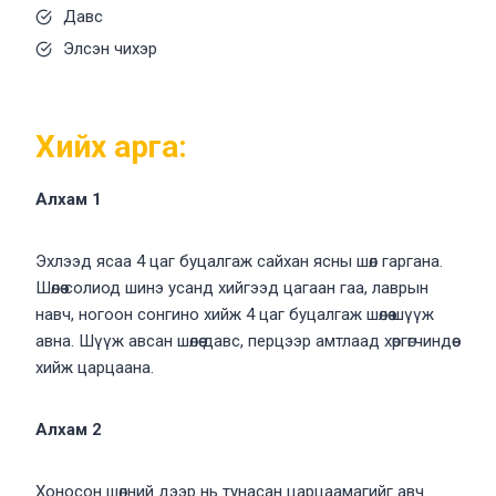
Давс
Элсэн чихэр
Хийх арга:
Алхам 1
Эхлээд ясаа 4 цаг буцалгаж сайхан ясны шөл гаргана.
Шөлөө солиод шинэ усанд хийгээд цагаан гаа, лаврын
навч, ногоон сонгино хийж 4 цаг буцалгаж шөлөө шүүж
авна. Шүүж авсан шөлөө давс, перцээр амтлаад хөргөгчиндөө
хийж царцаана.
Алхам 2
Хоносон шөлний дээр нь тунасан царцаамагийг авч