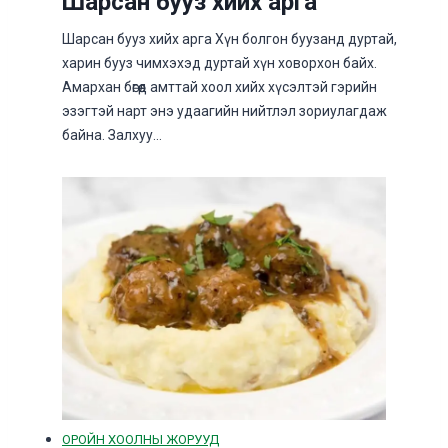
Шарсан бууз хийх арга
Шарсан бууз хийх арга Хүн болгон буузанд дуртай,
харин бууз чимхэхэд дуртай хүн ховорхон байх.
Амархан бөгөөд амттай хоол хийх хүсэлтэй гэрийн
эзэгтэй нарт энэ удаагийн нийтлэл зориулагдаж
байна. Залхуу…
ОРОЙН ХООЛНЫ ЖОРУУД