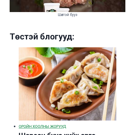
Шөлтэй бууз
Төстэй блогууд:
ОРОЙН ХООЛНЫ ЖОРУУД