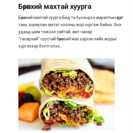
Бөөрөнхий махтай хуурга
Бөөрөнхий махтай хуурга Бид та бүхэндээ амралтын өдөрт
тань зориулан амтат хоолны жор хүргэж байна. Энэ
удаад шим тэжээл сайтай, амт чанар
“тасархай” соустай бөөрөнхий мах хэрхэн хийх жорыг
хүргэхээр бэлтгэлээ…