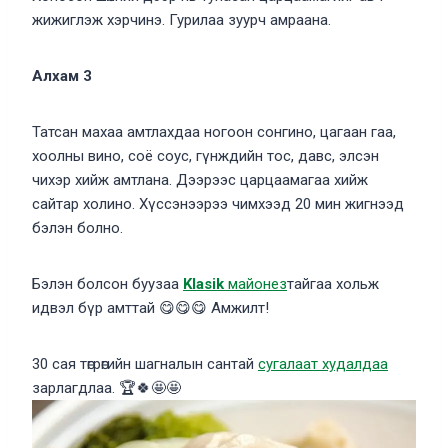
жижиглэж хэрчинэ. Гурилаа зуурч амраана.
Алхам 3
Татсан махаа амтлахдаа ногоон сонгино, цагаан гаа,
хоолны вино, соё соус, гүнждийн тос, давс, элсэн
чихэр хийж амтлана. Дээрээс царцаамагаа хийж
сайтар холино. Хүссэнээрээ чимхээд 20 мин жигнээд
бэлэн болно.
Бэлэн болсон буузаа
Klasik
майонез
тайгаа хольж
идвэл бүр амттай 😋😋😋 Амжилт!
30 сая төгрөгийн шагналын сантай
сугалаат худалдаа
зарлагдлаа. 🏆🍀🤩🤩