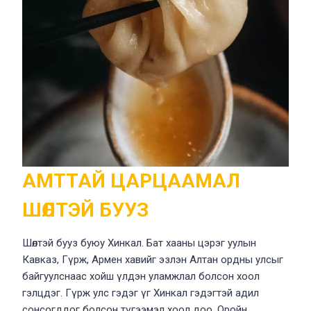
АМТТАЙ ЦАРЦААМАЛ
ШӨЛТЭЙ БУУЗ
Шөлтэй бууз буюу Хинкал. Бат хааны цэрэг уулын
Кавказ, Гүрж, Армен хавийг эзлэн Алтан ордны улсыг
байгуулснаас хойш үлдэн уламжлал болсон хоол
гэлцдэг. Гүрж улс гэдэг үг Хинкал гэдэгтэй адил
сонсогддог болсон түгээмэл хоол доо. Оройн