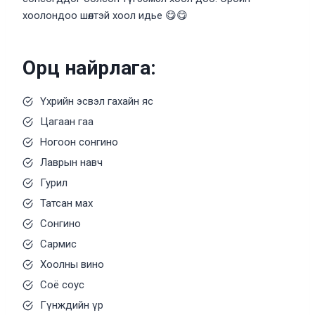
хоолондоо шөлтэй хоол идье 😋😋
Орц найрлага:
Үхрийн эсвэл гахайн яс
Цагаан гаа
Ногоон сонгино
Лаврын навч
Гурил
Татсан мах
Сонгино
Сармис
Хоолны вино
Соё соус
Гүнждийн үр