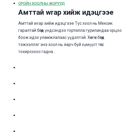
ОРОЙН ХООЛНЫ ЖОРУУД
Амттай wrap хийж идэцгээе
Амттай wrap хийж идэцгээе Тус хоол нь Мексик
гаралтай бөгөөд үндсэндээ тортилла гуриландаа орцоо
боож идэх уламжлалаас үүдэлтэй. Хөнгөн бөгөөд
тэжээллэг энэ хоол нь яарч буй хүмүүст төгс
тохирохоос гадна…