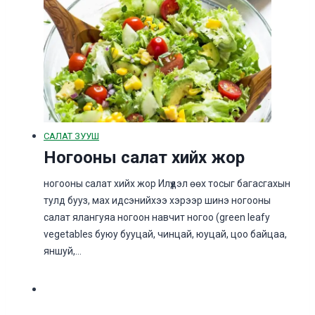
САЛАТ ЗУУШ
Ногооны салат хийх жор
ногооны салат хийх жор Илүүдэл өөх тосыг багасгахын
тулд бууз, мах идсэнийхээ хэрээр шинэ ногооны
салат ялангуяа ногоон навчит ногоо (green leafy
vegetables буюу бууцай, чинцай, юуцай, цоо байцаа,
яншуй,…