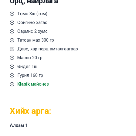
Орц, найрлага
Төмс 3ш (том)
Сонгино хагас
Сармис 2 хумс
Татсан мах 300 гр
Давс, хар перц амталгаагаар
Масло 20 гр
Өндөг 1ш
Гурил 160 гр
Klasik
майонез
Хийх арга:
Алхам 1