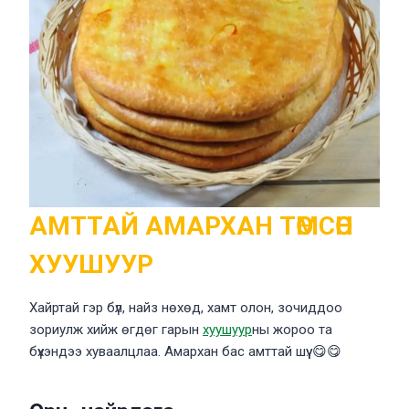
АМТТАЙ АМАРХАН ТӨМСӨН
ХУУШУУР
Хайртай гэр бүл, найз нөхөд, хамт олон, зочиддоо
зориулж хийж өгдөг гарын
хуушуур
ны жороо та
бүхэндээ хуваалцлаа. Амархан бас амттай шүү. 😋😋