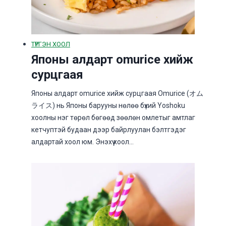
ТҮРГЭН ХООЛ
Японы алдарт omurice хийж
сурцгаая
Японы алдарт omurice хийж сурцгаая Omurice (オム
ライス) нь Японы барууны нөлөө бүхий Yoshoku
хоолны нэг төрөл бөгөөд зөөлөн омлетыг амтлаг
кетчуптэй будаан дээр байрлуулан бэлтгэдэг
алдартай хоол юм. Энэхүү хоол…