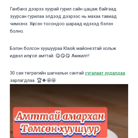
Ганбанз дээрээ хуурай гурил сайн цацаж байгаад
зуурсан гурилаа элдээд дээрээс нь махаа тавиад
чимхэнэ. Хүссэн тосондоо шараад идэхэд бэлэн
болно.
Бэлэн болсон хуушуураа Klasik майонезтай хольж
идвэл илүү гоё амттай. 😋😋😋 Амжилт!
30 сая төгрөгийн шагналын сантай
сугалаат худалдаа
зарлагдлаа. 🏆🍀🤩🤩