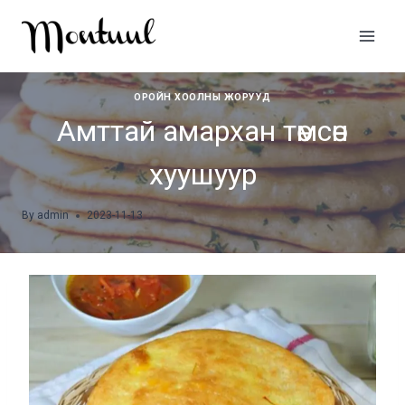
Skip
to
content
ОРОЙН ХООЛНЫ ЖОРУУД
Амттай амархан төмсөн
хуушуур
By
admin
2023-11-13