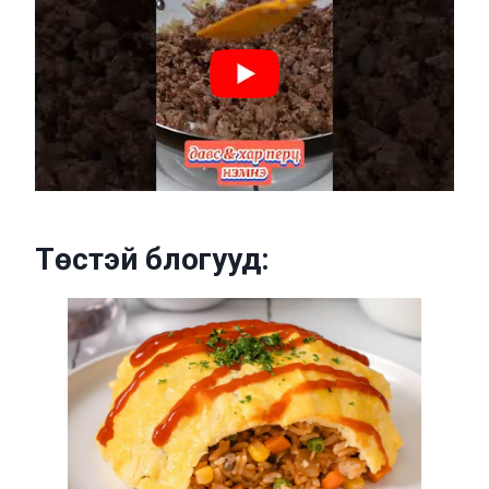
Төстэй блогууд: