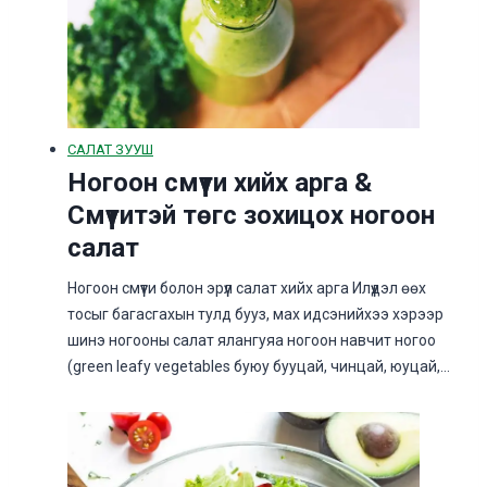
САЛАТ ЗУУШ
Ногоон смүүти хийх арга &
Смүүтитэй төгс зохицох ногоон
салат
Ногоон смүүти болон эрүүл салат хийх арга Илүүдэл өөх
тосыг багасгахын тулд бууз, мах идсэнийхээ хэрээр
шинэ ногооны салат ялангуяа ногоон навчит ногоо
(green leafy vegetables буюу бууцай, чинцай, юуцай,…