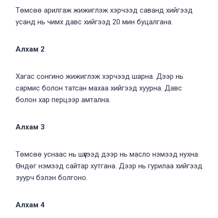
Төмсөө арилгаж жижиглэж хэрчээд саванд хийгээд
усанд нь чимх давс хийгээд 20 мин буцалгана.
Алхам 2
Хагас сонгино жижиглэж хэрчээд шарна. Дээр нь
сармис болон татсан махаа хийгээд хуурна. Давс
болон хар перцээр амтална.
Алхам 3
Төмсөө уснаас нь шүүгээд дээр нь масло нэмээд нухна.
Өндөг нэмээд сайтар хутгана. Дээр нь гурилаа хийгээд
зуурч бэлэн болгоно.
Алхам 4