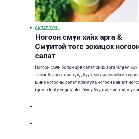
САЛАТ ЗУУШ
Ногоон смүүти хийх арга &
Смүүтитэй төгс зохицох ногоо
салат
Ногоон смүүти болон эрүүл салат хийх арга Илүүдэл өөх
тосыг багасгахын тулд бууз, мах идсэнийхээ хэрэ
шинэ ногооны салат ялангуяа ногоон навчит ного
(green leafy vegetables буюу бууцай, чинцай, юуца