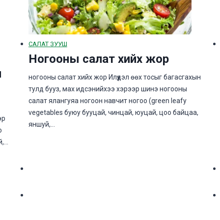
САЛАТ ЗУУШ
Ногооны салат хийх жор
н
ногооны салат хийх жор Илүүдэл өөх тосыг багасгахын
тулд бууз, мах идсэнийхээ хэрээр шинэ ногооны
салат ялангуяа ногоон навчит ногоо (green leafy
vegetables буюу бууцай, чинцай, юуцай, цоо байцаа,
эр
яншуй,…
о
й,…