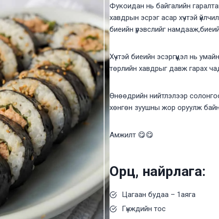
Фукоидан нь байгалийн гаралта
хавдрын эсрэг асар хүчтэй үйлчилгэ
биеийн үрэвслийг намдааж,биеий
Хүчтэй биеийн эсэргүүцэл нь умайн 
төрлийн хавдрыг давж гарах ча
Өнөөдрийн нийтлэлээр солонго
хөнгөн зуушны жор оруулж байн
Амжилт 😋😋
Орц, найрлага:
Цагаан будаа – 1аяга
Гүнждийн тос