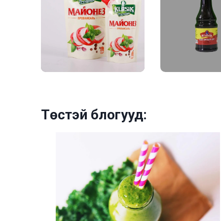
Төстэй блогууд: