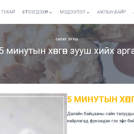
 ТУХАЙ
БҮТЭЭГДЭХҮҮН
МЭДЭЭЛЭЛ
АЖЛЫН БАЙР
САЛАТ ЗУУШ
5 минутын хөнгөн зууш хийх арг
5 МИНУТЫН ХӨН
Далайн байцааны сайн талуудыг 
найрлагад фукоидан гэх зүйл би