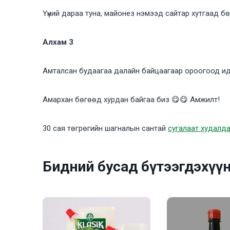
Үүний дараа туна, майонез нэмээд сайтар хутгаад 
Алхам 3
Амталсан будаагаа далайн байцаагаар ороогоод ид
Амархан бөгөөд хурдан байгаа биз 😋😋 Амжилт!
30 сая төгрөгийн шагналын сантай
сугалаат худалд
Бидний бусад бүтээгдэхүү