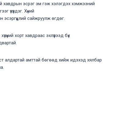
й хавдрын эсрэг эм гэж хэлэгдэх хэмжээний
эг үзүүлдэг. Хүний
н эсэргүүцлий сайжруулж өгдөг.
хүзүүний хорт хавдраас эхлүүлээд бүх
двартай.
ст алдартай амттай бөгөөд хийж идэхэд хялбар
а.