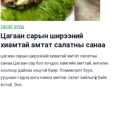
САЛАТ ЗУУШ
Цагаан сарын ширээний
хиамтай амтат салатны санаа
цагаан сарын ширээний хиамтай амтат салатны
санаа Цагаан сар бол зочдоо хамгийн амттай, өнгөлөг
хоолоор дайлах онцгой баяр. Уламжлалт бууз,
ууцнаас гадна өнгө нэмэх амтлаг салат зайлшгүй байх
ёстой. Энэ…