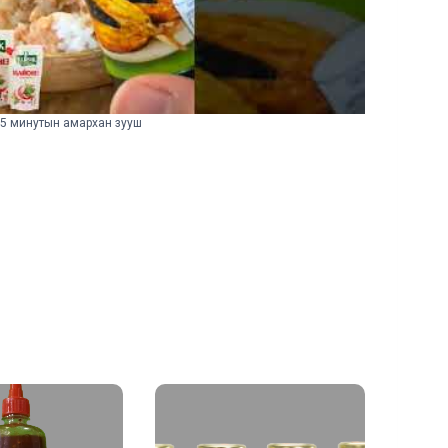
5 минутын амархан зууш