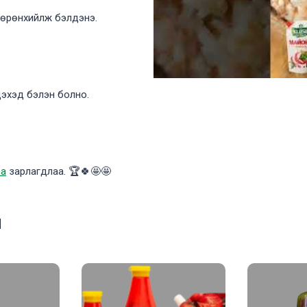
бөөрөнхийлж бэлдэнэ.
эхэд бэлэн болно.
аа
зарлагдлаа. 🏆🍀🤩🤩
н