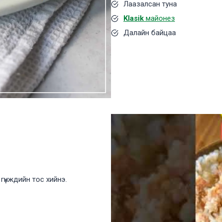
Лаазалсан туна
Klasik
майонез
Далайн байцаа
гүнждийн тос хийнэ.