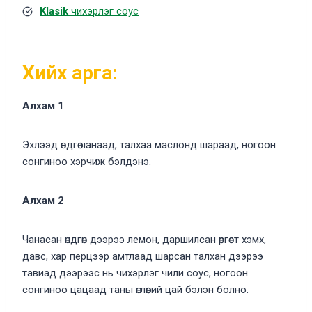
Klasik
чихэрлэг соус
Хийх арга:
Алхам 1
Эхлээд өндгөө чанаад, талхаа маслонд шараад, ногоон
сонгиноо хэрчиж бэлдэнэ.
Алхам 2
Чанасан өндгөн дээрээ лемон, даршилсан өргөст хэмх,
давс, хар перцээр амтлаад шарсан талхан дээрээ
тавиад дээрээс нь чихэрлэг чили соус, ногоон
сонгиноо цацаад таны өглөөний цай бэлэн болно.