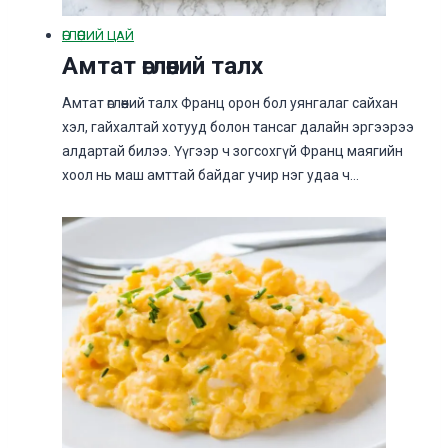
ӨГЛӨӨНИЙ ЦАЙ
Амтат өглөөний талх
Амтат өглөөний талх Франц орон бол уянгалаг сайхан
хэл, гайхалтай хотууд болон тансаг далайн эргээрээ
алдартай билээ. Үүгээр ч зогсохгүй Франц маягийн
хоол нь маш амттай байдаг учир нэг удаа ч…