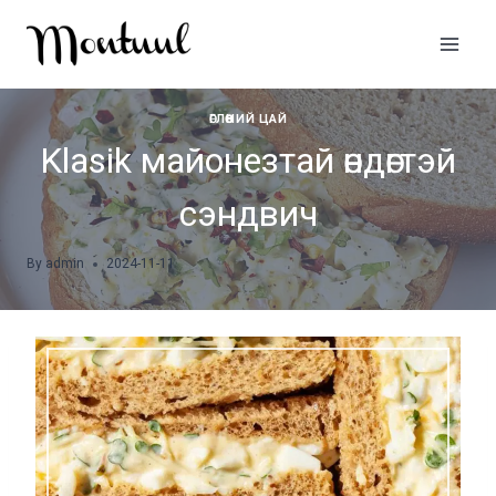
Skip
to
content
ӨГЛӨӨНИЙ ЦАЙ
Klasik майонезтай өндөгтэй
сэндвич
By
admin
2024-11-11