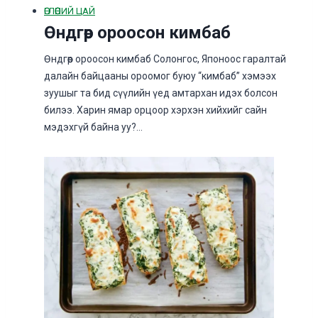
ӨГЛӨӨНИЙ ЦАЙ
Өндгөөр ороосон кимбаб
Өндгөөр ороосон кимбаб Солонгос, Японоос гаралтай
далайн байцааны ороомог буюу “кимбаб” хэмээх
зуушыг та бид сүүлийн үед амтархан идэх болсон
билээ. Харин ямар орцоор хэрхэн хийхийг сайн
мэдэхгүй байна уу?…