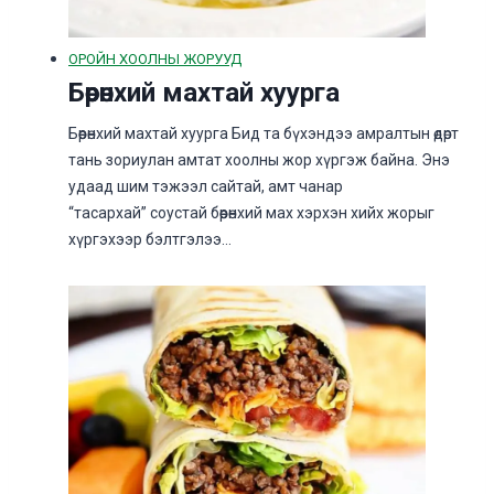
ОРОЙН ХООЛНЫ ЖОРУУД
Бөөрөнхий махтай хуурга
Бөөрөнхий махтай хуурга Бид та бүхэндээ амралтын өдөрт
тань зориулан амтат хоолны жор хүргэж байна. Энэ
удаад шим тэжээл сайтай, амт чанар
“тасархай” соустай бөөрөнхий мах хэрхэн хийх жорыг
хүргэхээр бэлтгэлээ…