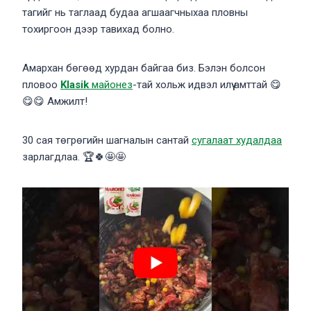
тагийг нь таглаад будаа агшаагчныхаа пловны
тохиргоон дээр тавихад болно.
Амархан бөгөөд хурдан байгаа биз. Бэлэн болсон
пловоо
Klasik
майонез
-тай хольж идвэл илүү амттай 😋
😋😋 Амжилт!
30 сая төгрөгийн шагналын сантай
сугалаат худалдаа
зарлагдлаа. 🏆🍀🤩🤩