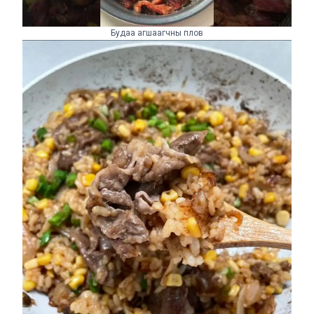
Будаа агшаагчны плов