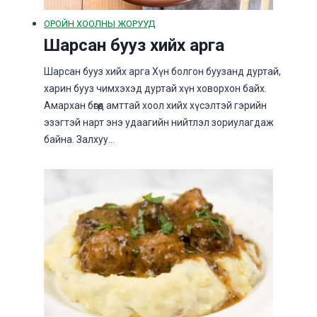
ОРОЙН ХООЛНЫ ЖОРУУД
Шарсан бууз хийх арга
Шарсан бууз хийх арга Хүн болгон буузанд дуртай,
харин бууз чимхэхэд дуртай хүн ховорхон байх.
Амархан бөгөөд амттай хоол хийх хүсэлтэй гэрийн
эзэгтэй нарт энэ удаагийн нийтлэл зориулагдаж
байна. Залхуу…