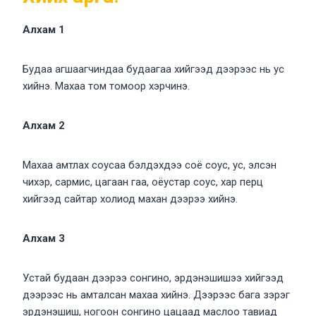
Алхам 1
Будаа агшаагчиндаа будаагаа хийгээд дээрээс нь ус
хийнэ. Махаа том томоор хэрчинэ.
Алхам 2
Махаа амтлах соусаа бэлдэхдээ соё соус, ус, элсэн
чихэр, сармис, цагаан гаа, оёустар соус, хар перц
хийгээд сайтар холиод махан дээрээ хийнэ.
Алхам 3
Устай будаан дээрээ сонгино, эрдэнэшишээ хийгээд
дээрээс нь амталсан махаа хийнэ. Дээрээс бага зэрэг
эрдэнэшиш, ногоон сонгино цацаад маслоо тавиад