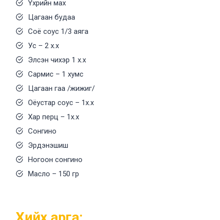
Үхрийн мах
Цагаан будаа
Соё соус 1/3 аяга
Ус – 2 х.х
Элсэн чихэр 1 х.х
Сармис – 1 хумс
Цагаан гаа /жижиг/
Оёустар соус – 1х.х
Хар перц – 1х.х
Сонгино
Эрдэнэшиш
Ногоон сонгино
Масло – 150 гр
Хийх арга: