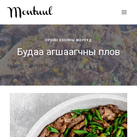
Skip
to
content
ОРОЙН ХООЛНЫ ЖОРУУД
Будаа агшаагчны плов
By
admin
2024-02-29