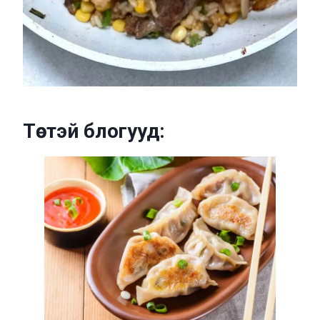
Төстэй блогууд: