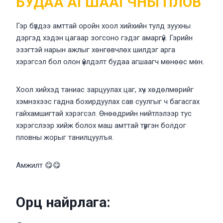
БУДАА АГШААГЧНЫ ПЛОВ
Гэр бүлдээ амттай оройн хоол хийхийн тулд зуухны
дэргэд хэдэн цагаар зогсоно гэдэг амаргүй. Гэрийн
эзэгтэй нарын ажлыг хөнгөвчлөх шилдэг арга
хэрэгсэл бол олон үйлдэлт будаа агшаагч мөнөөс мөн.
Хоол хийхэд таниас зарцуулах цаг, хүч хөдөлмөрийг
хэмнэхээс гадна бохирдуулах сав суулгыг ч багасгах
гайхамшигтай хэрэгсэл. Өнөөдрийн нийтлэлээр тус
хэрэгслээр хийж болох маш амттай түргэн болдог
пловны жорыг танилцуулъя.
Амжилт 😋😋
Орц найрлага: