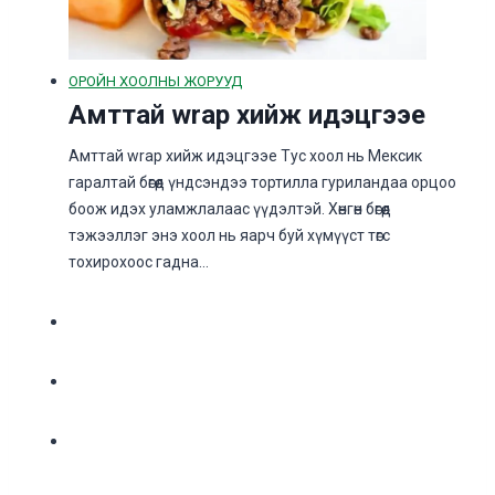
ОРОЙН ХООЛНЫ ЖОРУУД
Амттай wrap хийж идэцгээе
Амттай wrap хийж идэцгээе Тус хоол нь Мексик
гаралтай бөгөөд үндсэндээ тортилла гуриландаа орцоо
боож идэх уламжлалаас үүдэлтэй. Хөнгөн бөгөөд
тэжээллэг энэ хоол нь яарч буй хүмүүст төгс
тохирохоос гадна…