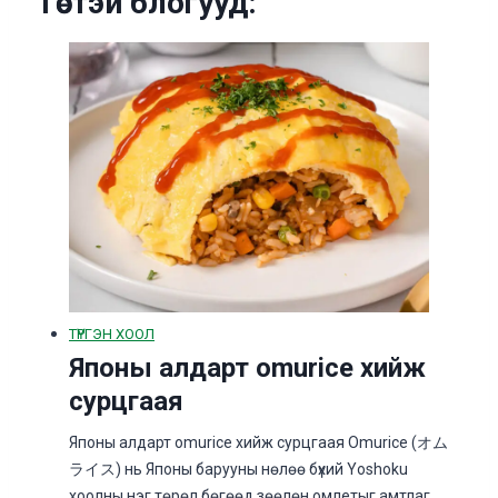
Төстэй блогууд:
ТҮРГЭН ХООЛ
Японы алдарт omurice хийж
сурцгаая
Японы алдарт omurice хийж сурцгаая Omurice (オム
ライス) нь Японы барууны нөлөө бүхий Yoshoku
хоолны нэг төрөл бөгөөд зөөлөн омлетыг амтлаг