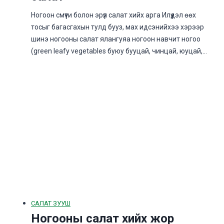
Ногоон смүүти болон эрүүл салат хийх арга Илүүдэл өөх
тосыг багасгахын тулд бууз, мах идсэнийхээ хэрээр
шинэ ногооны салат ялангуяа ногоон навчит ногоо
(green leafy vegetables буюу бууцай, чинцай, юуцай,…
САЛАТ ЗУУШ
Ногооны салат хийх жор