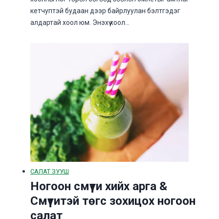
кетчуптэй будаан дээр байрлуулан бэлтгэдэг
алдартай хоол юм. Энэхүү хоол…
САЛАТ ЗУУШ
Ногоон смүүти хийх арга &
Смүүтитэй төгс зохицох ногоон
салат