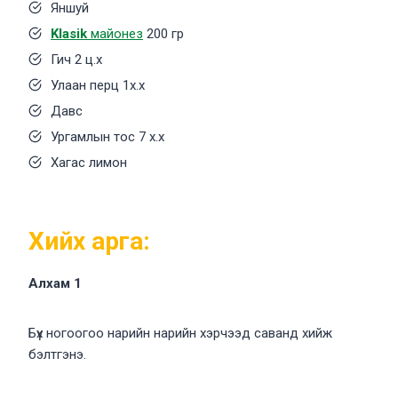
Яншуй
Klasik
майонез
200 гр
Гич 2 ц.х
Улаан перц 1х.х
Давс
Ургамлын тос 7 х.х
Хагас лимон
Хийх арга:
Алхам 1
Бүх ногоогоо нарийн нарийн хэрчээд саванд хийж
бэлтгэнэ.