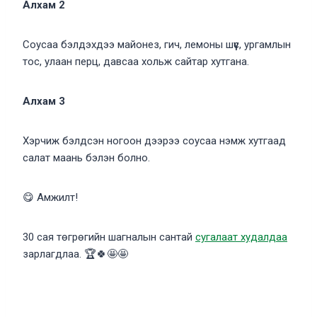
Алхам 2
Соусаа бэлдэхдээ майонез, гич, лемоны шүүс, ургамлын
тос, улаан перц, давсаа хольж сайтар хутгана.
Алхам 3
Хэрчиж бэлдсэн ногоон дээрээ соусаа нэмж хутгаад
салат маань бэлэн болно.
😋 Амжилт!
30 сая төгрөгийн шагналын сантай
сугалаат худалдаа
зарлагдлаа. 🏆🍀🤩🤩