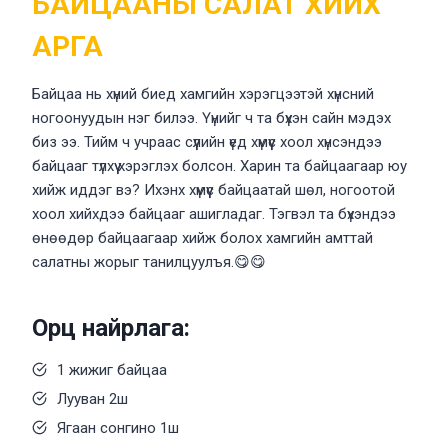
БАЙЦААНЫ САЛАТ ХИЙХ
АРГА
Байцаа нь хүний биед хамгийн хэрэгцээтэй хүнсний
ногоонуудын нэг билээ. Үүнийг ч та бүхэн сайн мэдэх
биз ээ. Тийм ч учраас сүүлийн үед хүмүүс хоол хүнсэндээ
байцааг түлхүү хэрэглэх болсон. Харин та байцаагаар юу
хийж иддэг вэ? Ихэнх хүмүүс байцаатай шөл, ногоотой
хоол хийхдээ байцааг ашигладаг. Тэгвэл та бүхэндээ
өнөөдөр байцаагаар хийж болох хамгийн амттай
салатны жорыг танилцуулъя.😋😋
Орц найрлага:
1 жижиг байцаа
Лууван 2ш
Ягаан сонгино 1ш