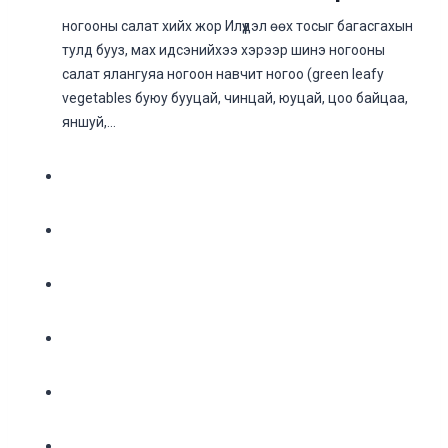
ногооны салат хийх жор Илүүдэл өөх тосыг багасгахын
тулд бууз, мах идсэнийхээ хэрээр шинэ ногооны
салат ялангуяа ногоон навчит ногоо (green leafy
vegetables буюу бууцай, чинцай, юуцай, цоо байцаа,
яншуй,…