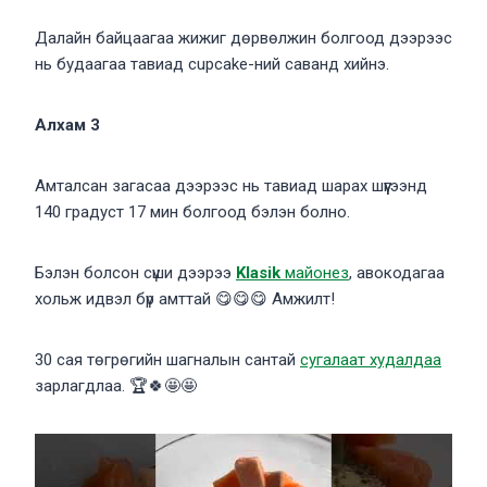
Далайн байцаагаа жижиг дөрвөлжин болгоод дээрээс
нь будаагаа тавиад cupcake-ний саванд хийнэ.
Алхам 3
Амталсан загасаа дээрээс нь тавиад шарах шүүгээнд
140 градуст 17 мин болгоод бэлэн болно.
Бэлэн болсон сүши дээрээ
Klasik
майонез
, авокодагаа
хольж идвэл бүр амттай 😋😋😋 Амжилт!
30 сая төгрөгийн шагналын сантай
сугалаат худалдаа
зарлагдлаа. 🏆🍀🤩🤩