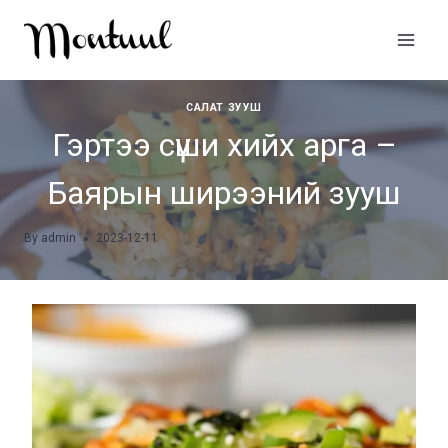
Skip
to
content
САЛАТ ЗУУШ
Гэртээ сүши хийх арга –
Баярын ширээний зууш
By
admin
2023-12-11