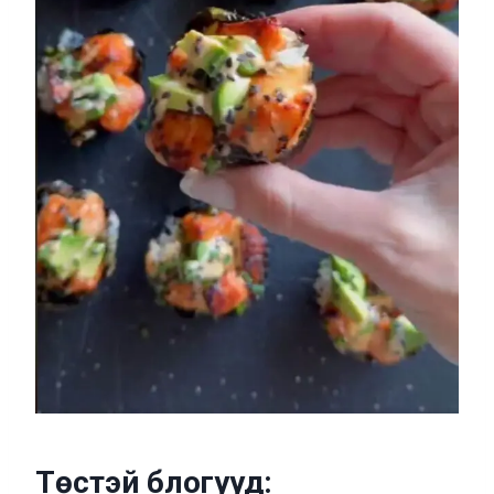
Төстэй блогууд: