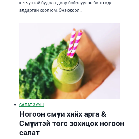
кетчуптэй будаан дээр байрлуулан бэлтгэдэг
алдартай хоол юм. Энэхүү хоол…
САЛАТ ЗУУШ
Ногоон смүүти хийх арга &
Смүүтитэй төгс зохицох ногоон
салат