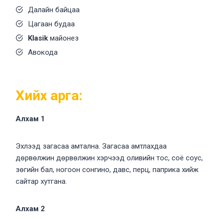
Далайн байцаа
Цагаан будаа
Klasik
майонез
Авокода
Хийх арга:
Алхам 1
Эхлээд загасаа амтална. Загасаа амтлахдаа
дөрвөлжин дөрвөлжин хэрчээд оливийн тос, соё соус,
зөгийн бал, ногоон сонгино, давс, перц, паприка хийж
сайтар хутгана.
Алхам 2