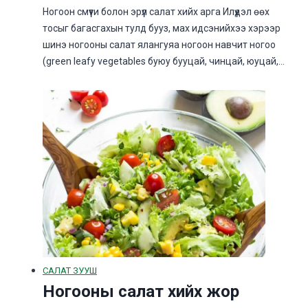
Ногоон смүүти болон эрүүл салат хийх арга Илүүдэл өөх
тосыг багасгахын тулд бууз, мах идсэнийхээ хэрээр
шинэ ногооны салат ялангуяа ногоон навчит ногоо
(green leafy vegetables буюу бууцай, чинцай, юуцай,…
САЛАТ ЗУУШ
Ногооны салат хийх жор