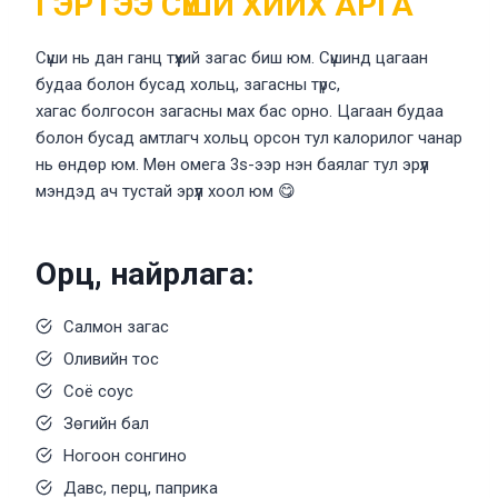
ГЭРТЭЭ СҮШИ ХИЙХ АРГА
Сүши нь дан ганц түүхий загас биш юм. Сүшинд цагаан
будаа болон бусад хольц, загасны түрс,
хагас болгосон загасны мах бас орно. Цагаан будаа
болон бусад амтлагч хольц орсон тул калорилог чанар
нь өндөр юм. Мөн омега 3s-ээр нэн баялаг тул эрүүл
мэндэд ач тустай эрүүл хоол юм 😋
Орц, найрлага:
Салмон загас
Оливийн тос
Соё соус
Зөгийн бал
Ногоон сонгино
Давс, перц, паприка