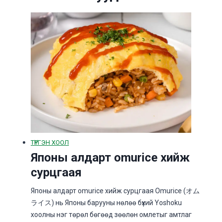
ТҮРГЭН ХООЛ
Японы алдарт omurice хийж
сурцгаая
Японы алдарт omurice хийж сурцгаая Omurice (オム
ライス) нь Японы барууны нөлөө бүхий Yoshoku
хоолны нэг төрөл бөгөөд зөөлөн омлетыг амтлаг