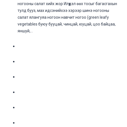
ногооны салат хийх жор Илүүдэл өөх тосыг багасгахын
тулд бууз, мах идсэнийхээ хэрээр шинэ ногооны
салат ялангуяа ногоон навчит ногоо (green leafy
vegetables буюу бууцай, чинцай, юуцай, цоо байцаа,
яншуй,…